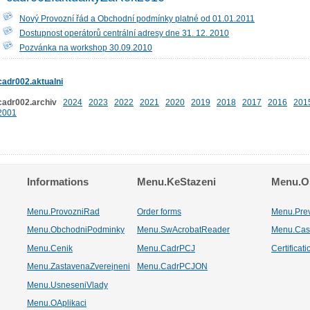
Nový Provozní řád a Obchodní podmínky platné od 01.01.2011
Dostupnost operátorů centrální adresy dne 31. 12. 2010
Pozvánka na workshop 30.09.2010
cadr002.aktualni
cadr002.archiv
2024
2023
2022
2021
2020
2019
2018
2017
2016
201
2001
Informations
Menu.KeStazeni
Menu.Os
Menu.ProvozniRad
Order forms
Menu.Pre
Menu.ObchodniPodminky
Menu.SwAcrobatReader
Menu.Cas
Menu.Cenik
Menu.CadrPCJ
Certificat
Menu.ZastavenaZverejneni
Menu.CadrPCJON
Menu.UsneseniVlady
Menu.OAplikaci