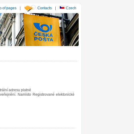
 of pages
|
Contacts
|
Czech
rální adresu platné
veřejnění. Namísto Registrované elektonické