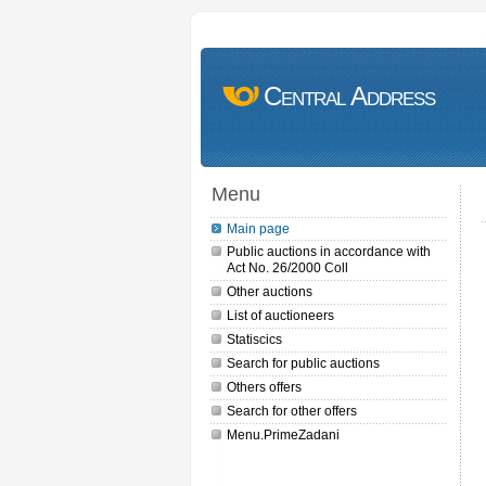
Central Address
Menu
Main page
Public auctions in accordance with
Act No. 26/2000 Coll
Other auctions
List of auctioneers
Statiscics
Search for public auctions
Others offers
Search for other offers
Menu.PrimeZadani