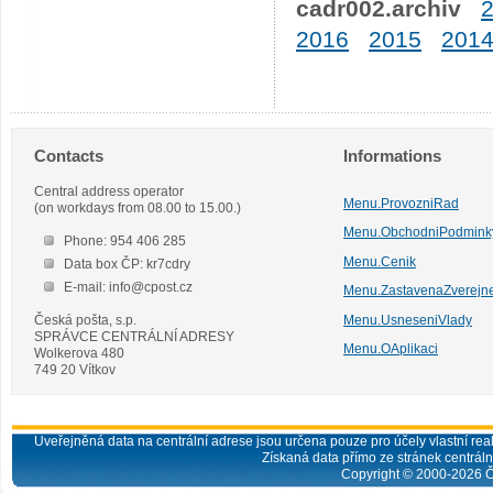
cadr002.archiv
2016
2015
201
Contacts
Informations
Central address operator
Menu.ProvozniRad
(on workdays from 08.00 to 15.00.)
Menu.ObchodniPodmink
Phone: 954 406 285
Menu.Cenik
Data box ČP: kr7cdry
E-mail: info@cpost.cz
Menu.ZastavenaZverejn
Česká pošta, s.p.
Menu.UsneseniVlady
SPRÁVCE CENTRÁLNÍ ADRESY
Menu.OAplikaci
Wolkerova 480
749 20 Vítkov
Uveřejněná data na centrální adrese jsou určena pouze pro účely vlastní real
Získaná data přímo ze stránek centrální
Copyright © 2000-
2026
Č