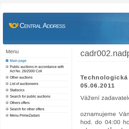
Central Address
cadr002.nad
Menu
Main page
Public auctions in accordance with
Act No. 26/2000 Coll
Technologick
Other auctions
List of auctioneers
05.06.2011
Statiscics
Search for public auctions
Vážení zadavatel
Others offers
Search for other offers
oznamujeme Vám,
Menu.PrimeZadani
hod. do 04:00 ho