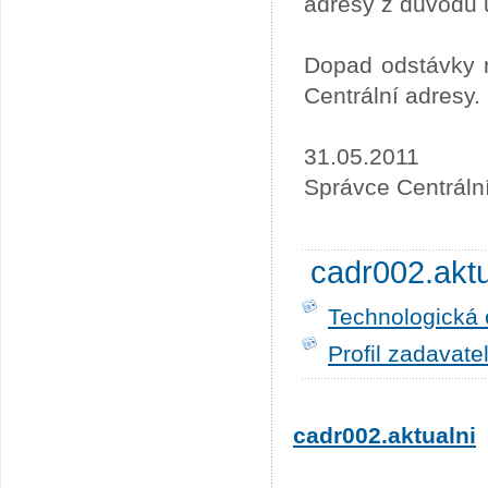
adresy z důvodu 
Dopad odstávky n
Centrální adresy.
31.05.2011
Správce Centráln
cadr002.akt
Technologická 
Profil zadavate
cadr002.aktualni