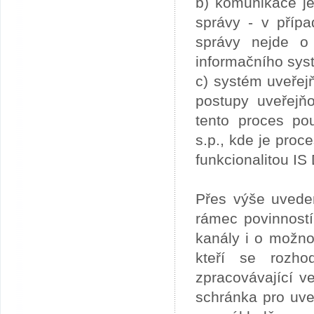
b) komunikace je
správy - v příp
správy nejde o 
informačního syst
c) systém uveřej
postupy uveřejň
tento proces po
s.p., kde je pro
funkcionalitou IS
Přes výše uvede
rámec povinností
kanály i o možnos
kteří se rozho
zpracovávající v
schránka pro uve