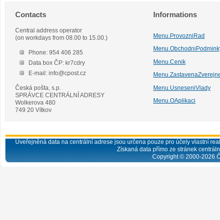
Contacts
Informations
Central address operator
Menu.ProvozniRad
(on workdays from 08.00 to 15.00.)
Menu.ObchodniPodmink
Phone: 954 406 285
Menu.Cenik
Data box ČP: kr7cdry
E-mail: info@cpost.cz
Menu.ZastavenaZverejn
Česká pošta, s.p.
Menu.UsneseniVlady
SPRÁVCE CENTRÁLNÍ ADRESY
Menu.OAplikaci
Wolkerova 480
749 20 Vítkov
Uveřejněná data na centrální adrese jsou určena pouze pro účely vlastní real
Získaná data přímo ze stránek centrální
Copyright © 2000-
2026
Č