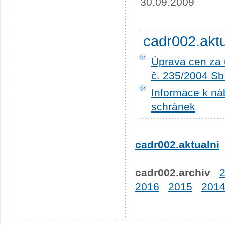
30.09.2009
cadr002.akt
Úprava cen za 
č. 235/2004 Sb
Informace k ná
schránek
cadr002.aktualni
cadr002.archiv
2016
2015
201