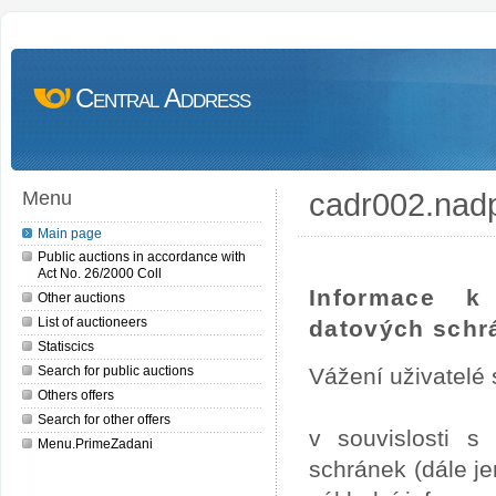
Central Address
cadr002.nad
Menu
Main page
Public auctions in accordance with
Act No. 26/2000 Coll
Informace k
Other auctions
List of auctioneers
datových schr
Statiscics
Search for public auctions
Vážení uživatelé 
Others offers
Search for other offers
v souvislosti 
Menu.PrimeZadani
schránek (dále j