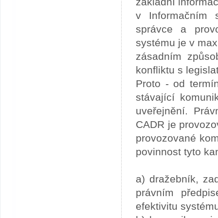
základní informac
v Informačním 
správce a provo
systému je v maxi
zásadním způsob
konfliktu s legisl
Proto - od term
stávající komun
uveřejnění. Práv
CADR je provozová
provozované komu
povinnost tyto ka
a) dražebník, za
právním předpis
efektivitu systém