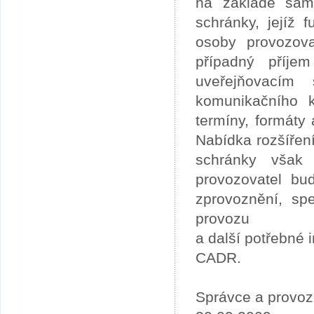
na základě sam
schránky, jejíž
osoby provozov
případný příje
uveřejňovacím
komunikačního 
termíny, formáty
Nabídka rozšířen
schránky však 
provozovatel bu
zprovoznění, sp
provozu
a další potřebné
CADR.
Správce a provozo