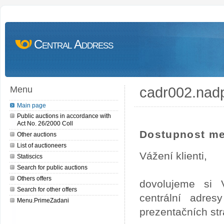
Central Address
cadr002.nad
Menu
Main page
Public auctions in accordance with
Act No. 26/2000 Coll
Dostupnost me
Other auctions
List of auctioneers
Vážení klienti,
Statiscics
Search for public auctions
Others offers
dovolujeme si 
Search for other offers
centrální adre
Menu.PrimeZadani
prezentačních st