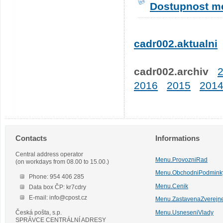
Dostupnost me
cadr002.aktualni
cadr002.archiv
2016
2015
201
Contacts
Informations
Central address operator
Menu.ProvozniRad
(on workdays from 08.00 to 15.00.)
Menu.ObchodniPodmink
Phone: 954 406 285
Menu.Cenik
Data box ČP: kr7cdry
E-mail: info@cpost.cz
Menu.ZastavenaZverejn
Česká pošta, s.p.
Menu.UsneseniVlady
SPRÁVCE CENTRÁLNÍ ADRESY