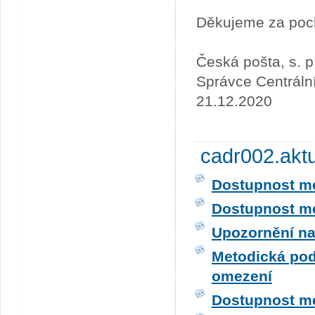
Děkujeme za poc
Česká pošta, s. p
Správce Centráln
21.12.2020
cadr002.akt
Dostupnost me
Dostupnost me
Upozornění na
Metodická pod
omezení
Dostupnost me