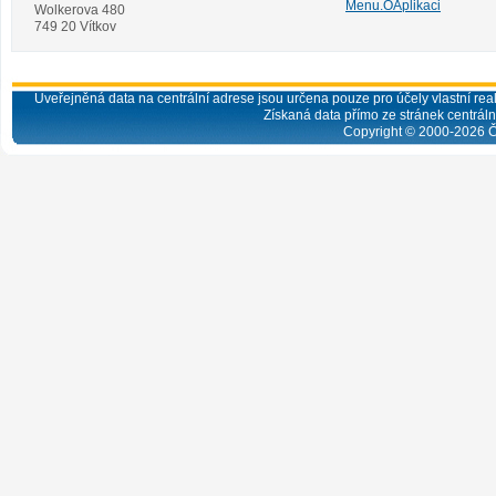
Menu.OAplikaci
Wolkerova 480
749 20 Vítkov
Uveřejněná data na centrální adrese jsou určena pouze pro účely vlastní real
Získaná data přímo ze stránek centrální
Copyright © 2000-
2026
Č