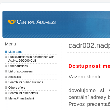
Central Address
cadr002.nad
Menu
Main page
Public auctions in accordance with
Act No. 26/2000 Coll
Dostupnost me
Other auctions
List of auctioneers
Vážení klienti,
Statiscics
Search for public auctions
Others offers
dovolujeme si 
Search for other offers
centrální adresy
Menu.PrimeZadani
Provoz prezentač