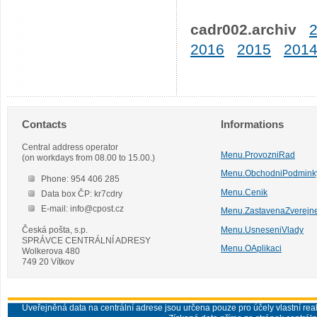
cadr002.archiv
2016
2015
201
Contacts
Informations
Central address operator
Menu.ProvozniRad
(on workdays from 08.00 to 15.00.)
Menu.ObchodniPodmink
Phone: 954 406 285
Menu.Cenik
Data box ČP: kr7cdry
E-mail: info@cpost.cz
Menu.ZastavenaZverejn
Česká pošta, s.p.
Menu.UsneseniVlady
SPRÁVCE CENTRÁLNÍ ADRESY
Menu.OAplikaci
Wolkerova 480
749 20 Vítkov
Uveřejněná data na centrální adrese jsou určena pouze pro účely vlastní real