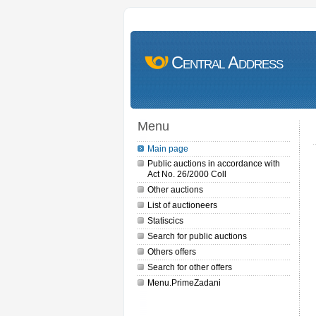
Central Address
Menu
Main page
Public auctions in accordance with
Act No. 26/2000 Coll
Other auctions
List of auctioneers
Statiscics
Search for public auctions
Others offers
Search for other offers
Menu.PrimeZadani