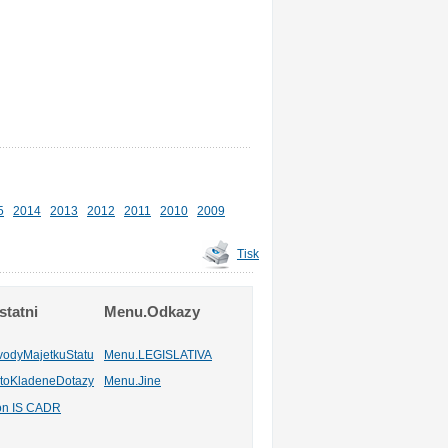
5
2014
2013
2012
2011
2010
2009
Tisk
tatni
Menu.Odkazy
vodyMajetkuStatu
Menu.LEGISLATIVA
toKladeneDotazy
Menu.Jine
ion IS CADR