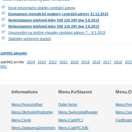
Nové prezentační stránky centrální adresy
Dostupnost metodické podpory centrální adresy 31.12.2015
Nedostupnost telefonní linky 556 316 285 dne 5.8.2015
Nedostupnost telefonní linky 556 316 285 dne 3.8.2015
Upozornění na možné výpadky centrální adresy 7. - 8.3.2015
Statistiky veřejných dražeb
cadr002.aktualni
cadr002.archiv
2024
2023
2022
2021
2020
2019
2018
2017
2016
201
2001
Informations
Menu.KeStazeni
Menu.Os
Menu.ProvozniRad
Order forms
Menu.Pre
Menu.ObchodniPodminky
Menu.SwAcrobatReader
Menu.Cas
Menu.Cenik
Menu.CadrPCJ
Certificat
Menu.ZastavenaZverejneni
Menu.CadrPCJON