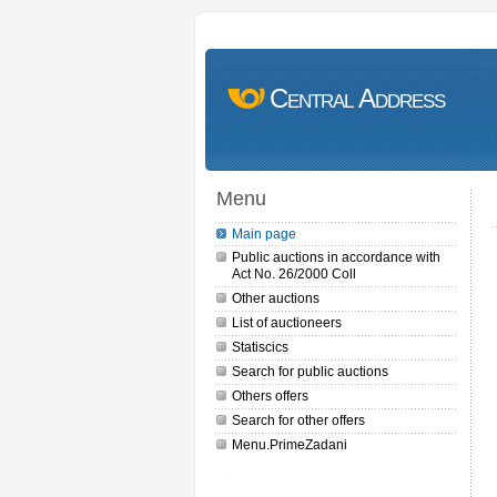
Central Address
Menu
Main page
Public auctions in accordance with
Act No. 26/2000 Coll
Other auctions
List of auctioneers
Statiscics
Search for public auctions
Others offers
Search for other offers
Menu.PrimeZadani