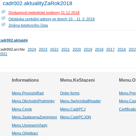
cadr002.aktualityZaRok2018
Dostupnost metodické podpory 31.12.2018
Odstávka centrální adresy ve dnech 10. - 11. 3. 2018
Změna telefonního čísla
cadr002.aktualni
cadr002.archiv
2024
2023
2022
2021
2020
2019
2018
2017
2016
201
2001
Informations
Menu.KeStazeni
Menu.Os
Menu.ProvozniRad
Order forms
Menu.Pre
Menu.ObchodniPodminky
Menu.SwAcrobatReader
Menu.Cas
Menu.Cenik
Menu.CadrPCJ
Certificat
Menu.ZastavenaZverejneni
Menu.CadrPCJON
Menu.UsneseniVlady
Menu.OAplikaci