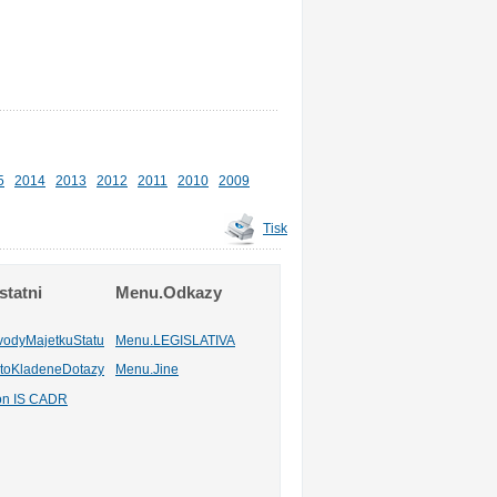
5
2014
2013
2012
2011
2010
2009
Tisk
tatni
Menu.Odkazy
vodyMajetkuStatu
Menu.LEGISLATIVA
toKladeneDotazy
Menu.Jine
ion IS CADR