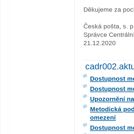
Děkujeme za poc
Česká pošta, s. p
Správce Centráln
21.12.2020
cadr002.akt
Dostupnost me
Dostupnost me
Upozornění na
Metodická pod
omezení
Dostupnost me