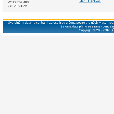
Menu.OAplikaci
Wolkerova 480
749 20 Vítkov
Uveřejněná data na centrální adrese jsou určena pouze pro účely vlastní real
Získaná data přímo ze stránek centrální
Copyright © 2000-
2026
Č