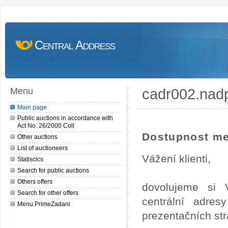
Central Address
cadr002.nad
Menu
Main page
Public auctions in accordance with
Act No. 26/2000 Coll
Dostupnost me
Other auctions
List of auctioneers
Vážení klienti,
Statiscics
Search for public auctions
Others offers
dovolujeme si 
Search for other offers
centrální adre
Menu.PrimeZadani
prezentačních st