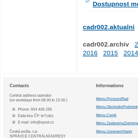
Dostupnost me
cadr002.aktualni
cadr002.archiv
2016
2015
201
Contacts
Informations
Central address operator
Menu.ProvozniRad
(on workdays from 08.00 to 15.00.)
Menu.ObchodniPodmink
Phone: 954 406 285
Menu.Cenik
Data box ČP: kr7cdry
E-mail: info@cpost.cz
Menu.ZastavenaZverejn
Česká pošta, s.p.
Menu.UsneseniVlady
SPRÁVCE CENTRÁLNÍ ADRESY