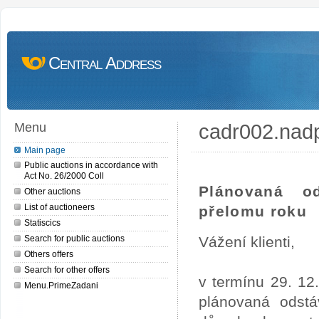
Central Address
cadr002.nad
Menu
Main page
Public auctions in accordance with
Act No. 26/2000 Coll
Plánovaná o
Other auctions
List of auctioneers
přelomu roku
Statiscics
Search for public auctions
Vážení klienti,
Others offers
Search for other offers
v termínu 29. 12
Menu.PrimeZadani
plánovaná odstá