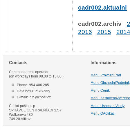
cadr002.aktualni
cadr002.archiv
2016
2015
201
Contacts
Informations
Central address operator
Menu.ProvozniRad
(on workdays from 08.00 to 15.00.)
Menu.ObchodniPodmink
Phone: 954 406 285
Menu.Cenik
Data box ČP: kr7cdry
E-mail: info@cpost.cz
Menu.ZastavenaZverejn
Česká pošta, s.p.
Menu.UsneseniVlady
SPRÁVCE CENTRÁLNÍ ADRESY
Menu.OAplikaci
Wolkerova 480
749 20 Vítkov