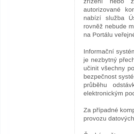
zřízení nebo z
autorizované ko
nabízí služba 
rovněž nebude mo
na Portálu veřejn
Informační systé
je nezbytný přech
učinit všechny p
bezpečnost systém
průběhu odstáv
elektronickým po
Za případné kom
provozu datových