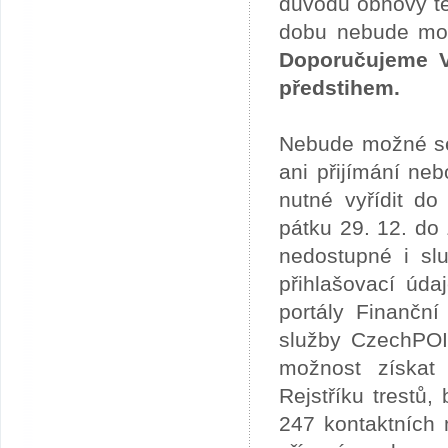
důvodu obnovy te
dobu nebude možn
Doporučujeme V
předstihem.
Nebude možné se 
ani přijímání ne
nutné vyřídit do
pátku 29. 12. do
nedostupné i slu
přihlašovací úda
portály Finančn
služby CzechPOI
možnost získat 
Rejstříku trestů
247 kontaktních