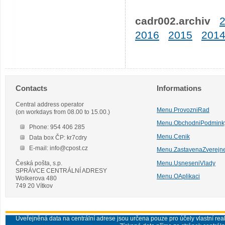
cadr002.archiv
2016
2015
201
Contacts
Informations
Central address operator
Menu.ProvozniRad
(on workdays from 08.00 to 15.00.)
Menu.ObchodniPodmink
Phone: 954 406 285
Menu.Cenik
Data box ČP: kr7cdry
E-mail: info@cpost.cz
Menu.ZastavenaZverejn
Česká pošta, s.p.
Menu.UsneseniVlady
SPRÁVCE CENTRÁLNÍ ADRESY
Menu.OAplikaci
Wolkerova 480
749 20 Vítkov
Uveřejněná data na centrální adrese jsou určena pouze pro účely vlastní real