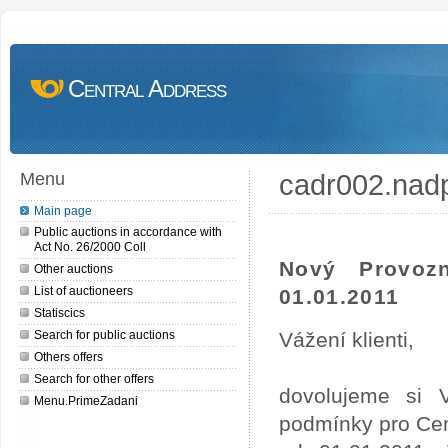
Central Address
cadr002.nad
Menu
Main page
Public auctions in accordance with
Act No. 26/2000 Coll
Nový Provoz
Other auctions
List of auctioneers
01.01.2011
Statiscics
Search for public auctions
Vážení klienti,
Others offers
Search for other offers
dovolujeme si 
Menu.PrimeZadani
podmínky pro Cen