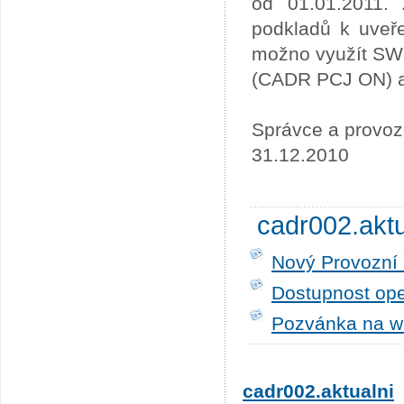
od 01.01.2011. 
podkladů k uveře
možno využít SW
(CADR PCJ ON) a 
Správce a provoz
31.12.2010
cadr002.akt
Nový Provozní 
Dostupnost ope
Pozvánka na w
cadr002.aktualni