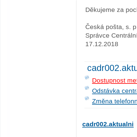
Děkujeme za poc
Česká pošta, s. p
Správce Centráln
17.12.2018
cadr002.akt
Dostupnost me
Odstávka centrá
Změna telefonn
cadr002.aktualni