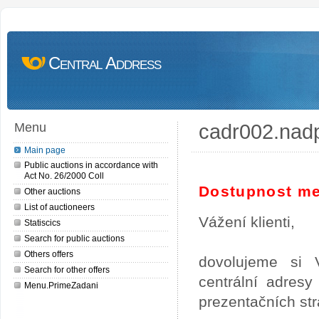
Central Address
cadr002.nad
Menu
Main page
Public auctions in accordance with
Act No. 26/2000 Coll
Dostupnost me
Other auctions
List of auctioneers
Vážení klienti,
Statiscics
Search for public auctions
Others offers
dovolujeme si 
Search for other offers
centrální adres
Menu.PrimeZadani
prezentačních st