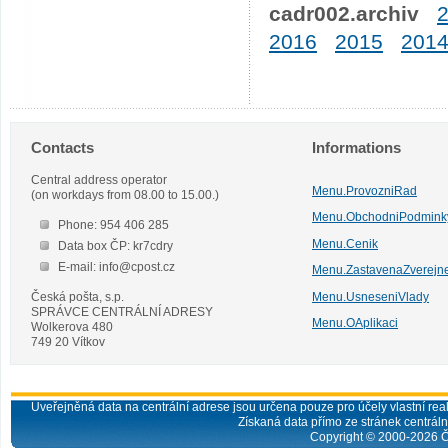
cadr002.archiv
2016
2015
201
Contacts
Informations
Central address operator
Menu.ProvozniRad
(on workdays from 08.00 to 15.00.)
Menu.ObchodniPodmink
Phone: 954 406 285
Menu.Cenik
Data box ČP: kr7cdry
E-mail: info@cpost.cz
Menu.ZastavenaZverejn
Česká pošta, s.p.
Menu.UsneseniVlady
SPRÁVCE CENTRÁLNÍ ADRESY
Menu.OAplikaci
Wolkerova 480
749 20 Vítkov
Uveřejněná data na centrální adrese jsou určena pouze pro účely vlastní real
Získaná data přímo ze stránek centrální
Copyright © 2000-
2026
Č