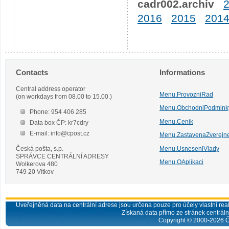
cadr002.archiv
2016
2015
201
Contacts
Informations
Central address operator
Menu.ProvozniRad
(on workdays from 08.00 to 15.00.)
Menu.ObchodniPodmink
Phone: 954 406 285
Menu.Cenik
Data box ČP: kr7cdry
E-mail: info@cpost.cz
Menu.ZastavenaZverejn
Česká pošta, s.p.
Menu.UsneseniVlady
SPRÁVCE CENTRÁLNÍ ADRESY
Menu.OAplikaci
Wolkerova 480
749 20 Vítkov
Uveřejněná data na centrální adrese jsou určena pouze pro účely vlastní real
Získaná data přímo ze stránek centrální
Copyright © 2000-
2026
Č