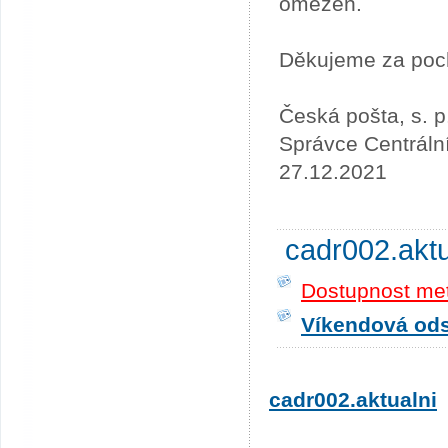
omezen.
Děkujeme za poc
Česká pošta, s. p
Správce Centráln
27.12.2021
cadr002.akt
Dostupnost me
Víkendová odst
cadr002.aktualni