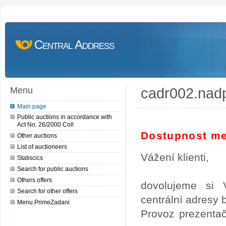
Central Address
cadr002.nad
Menu
Main page
Public auctions in accordance with
Act No. 26/2000 Coll
Dostupnost me
Other auctions
List of auctioneers
Vážení klienti,
Statiscics
Search for public auctions
Others offers
dovolujeme si 
Search for other offers
centrální adresy
Menu.PrimeZadani
Provoz prezentač