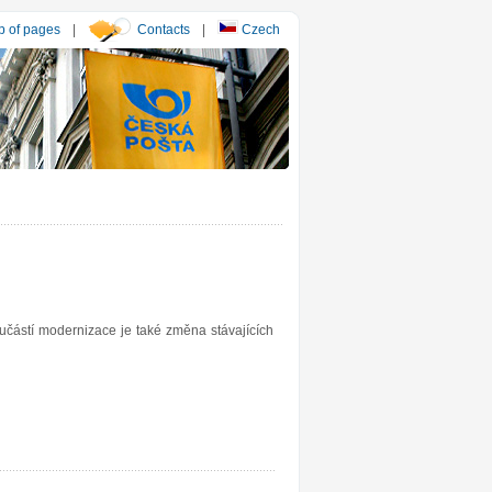
 of pages
|
Contacts
|
Czech
oučástí modernizace je také změna stávajících