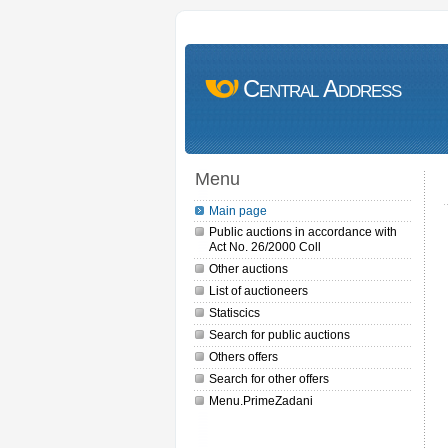
Central Address
Menu
Main page
Public auctions in accordance with
Act No. 26/2000 Coll
Other auctions
List of auctioneers
Statiscics
Search for public auctions
Others offers
Search for other offers
Menu.PrimeZadani