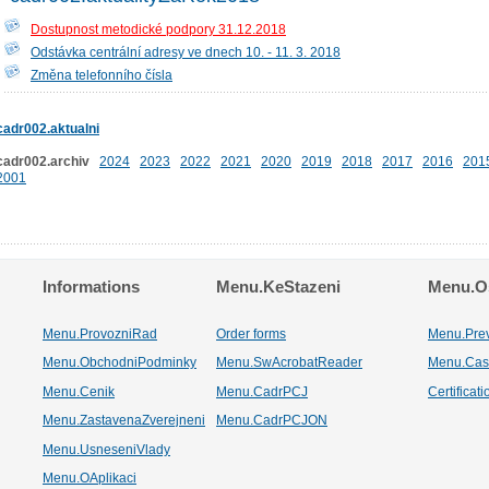
Dostupnost metodické podpory 31.12.2018
Odstávka centrální adresy ve dnech 10. - 11. 3. 2018
Změna telefonního čísla
cadr002.aktualni
cadr002.archiv
2024
2023
2022
2021
2020
2019
2018
2017
2016
201
2001
Informations
Menu.KeStazeni
Menu.Os
Menu.ProvozniRad
Order forms
Menu.Pre
Menu.ObchodniPodminky
Menu.SwAcrobatReader
Menu.Cas
Menu.Cenik
Menu.CadrPCJ
Certificat
Menu.ZastavenaZverejneni
Menu.CadrPCJON
Menu.UsneseniVlady
Menu.OAplikaci