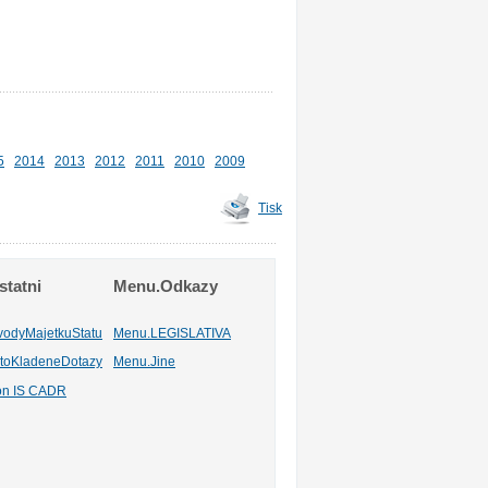
5
2014
2013
2012
2011
2010
2009
Tisk
tatni
Menu.Odkazy
vodyMajetkuStatu
Menu.LEGISLATIVA
toKladeneDotazy
Menu.Jine
ion IS CADR