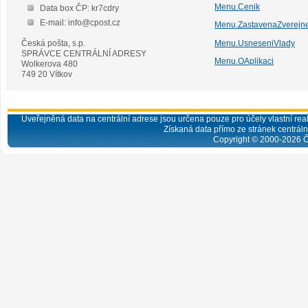
Menu.Cenik
Data box ČP: kr7cdry
E-mail: info@cpost.cz
Menu.ZastavenaZverejn
Česká pošta, s.p.
Menu.UsneseniVlady
SPRÁVCE CENTRÁLNÍ ADRESY
Menu.OAplikaci
Wolkerova 480
749 20 Vítkov
Uveřejněná data na centrální adrese jsou určena pouze pro účely vlastní real
Získaná data přímo ze stránek centrální
Copyright © 2000-
2026
Č