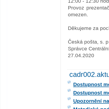
12:00 - 12:30 hod
Provoz prezentač
omezen.
Děkujeme za poc
Česká pošta, s. p
Správce Centráln
27.04.2020
cadr002.akt
Dostupnost me
Dostupnost me
Upozornění na