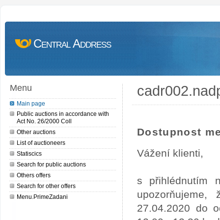
Central Address
cadr002.nad
Menu
Main page
Public auctions in accordance with
Act No. 26/2000 Coll
Dostupnost me
Other auctions
List of auctioneers
Vážení klienti,
Statiscics
Search for public auctions
Others offers
s přihlédnutím
Search for other offers
upozorňujeme, 
Menu.PrimeZadani
27.04.2020 do o