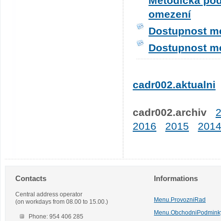
Metodická pod
omezení
Dostupnost me
Dostupnost me
cadr002.aktualni
cadr002.archiv
2016
2015
201
Contacts
Informations
Central address operator
Menu.ProvozniRad
(on workdays from 08.00 to 15.00.)
Menu.ObchodniPodmink
Phone: 954 406 285