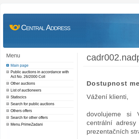
Central Address
cadr002.nad
Menu
Main page
Public auctions in accordance with
Act No. 26/2000 Coll
Dostupnost me
Other auctions
List of auctioneers
Vážení klienti,
Statiscics
Search for public auctions
Others offers
dovolujeme si 
Search for other offers
centrální adres
Menu.PrimeZadani
prezentačních st