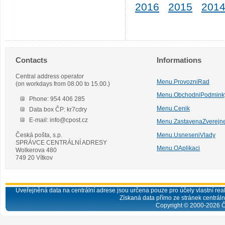
2016
2015
201
Contacts
Informations
Central address operator
Menu.ProvozniRad
(on workdays from 08.00 to 15.00.)
Menu.ObchodniPodmink
Phone: 954 406 285
Menu.Cenik
Data box ČP: kr7cdry
E-mail: info@cpost.cz
Menu.ZastavenaZverejn
Česká pošta, s.p.
Menu.UsneseniVlady
SPRÁVCE CENTRÁLNÍ ADRESY
Menu.OAplikaci
Wolkerova 480
749 20 Vítkov
Uveřejněná data na centrální adrese jsou určena pouze pro účely vlastní real
Získaná data přímo ze stránek centrální
Copyright © 2000-
2026
Č