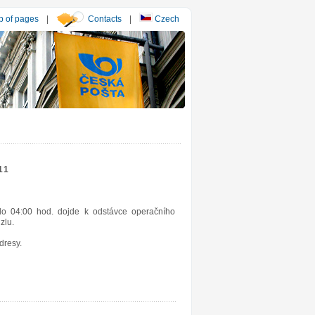
 of pages
|
Contacts
|
Czech
11
o 04:00 hod. dojde k odstávce operačního
zlu.
dresy.