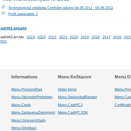
Technologická odstávka Centrální adresy 04.06.2011 - 05.06.2011
Profil zadavatele 2
cadr002.aktualni
cadr002.archiv
2024
2023
2022
2021
2020
2019
2018
2017
2016
201
2001
Informations
Menu.KeStazeni
Menu.Os
Menu.ProvozniRad
Order forms
Menu.Pre
Menu.ObchodniPodminky
Menu.SwAcrobatReader
Menu.Cas
Menu.Cenik
Menu.CadrPCJ
Certificat
Menu.ZastavenaZverejneni
Menu.CadrPCJON
Menu.UsneseniVlady
Menu.OAplikaci