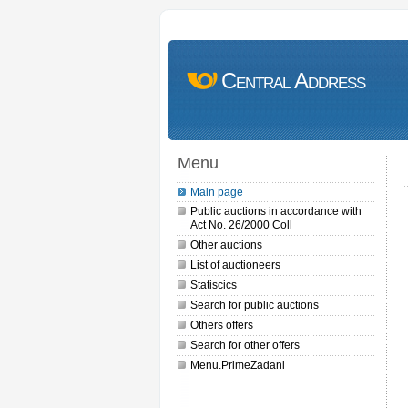
Central Address
Menu
Main page
Public auctions in accordance with
Act No. 26/2000 Coll
Other auctions
List of auctioneers
Statiscics
Search for public auctions
Others offers
Search for other offers
Menu.PrimeZadani