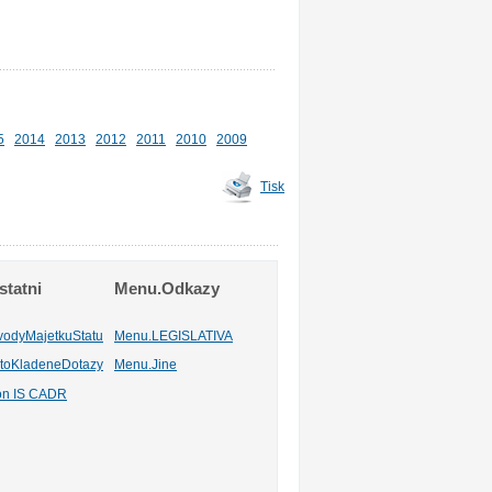
5
2014
2013
2012
2011
2010
2009
Tisk
tatni
Menu.Odkazy
vodyMajetkuStatu
Menu.LEGISLATIVA
toKladeneDotazy
Menu.Jine
ion IS CADR