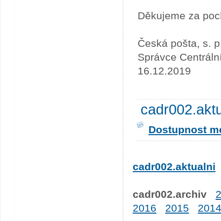
Děkujeme za poc
Česká pošta, s. p
Správce Centráln
16.12.2019
cadr002.akt
Dostupnost me
cadr002.aktualni
cadr002.archiv
2016
2015
201