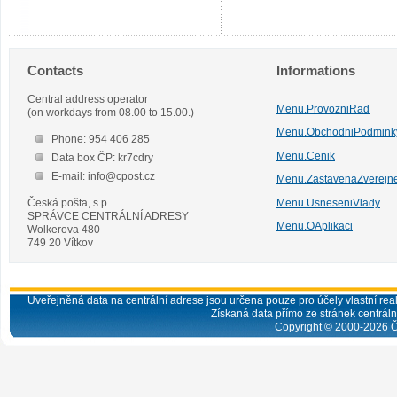
Contacts
Informations
Central address operator
Menu.ProvozniRad
(on workdays from 08.00 to 15.00.)
Menu.ObchodniPodmink
Phone: 954 406 285
Menu.Cenik
Data box ČP: kr7cdry
E-mail: info@cpost.cz
Menu.ZastavenaZverejn
Česká pošta, s.p.
Menu.UsneseniVlady
SPRÁVCE CENTRÁLNÍ ADRESY
Menu.OAplikaci
Wolkerova 480
749 20 Vítkov
Uveřejněná data na centrální adrese jsou určena pouze pro účely vlastní real
Získaná data přímo ze stránek centrální
Copyright © 2000-
2026
Č