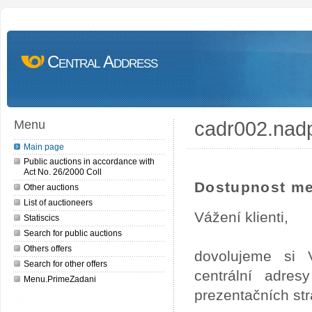
Central Address
cadr002.nad
Menu
Main page
Public auctions in accordance with
Act No. 26/2000 Coll
Dostupnost me
Other auctions
List of auctioneers
Vážení klienti,
Statiscics
Search for public auctions
Others offers
dovolujeme si 
Search for other offers
centrální adre
Menu.PrimeZadani
prezentačních st