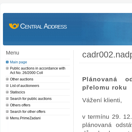
Central Address
cadr002.nad
Menu
Main page
Public auctions in accordance with
Act No. 26/2000 Coll
Plánovaná o
Other auctions
List of auctioneers
přelomu roku
Statiscics
Search for public auctions
Vážení klienti,
Others offers
Search for other offers
v termínu 29. 12
Menu.PrimeZadani
plánovaná odstá