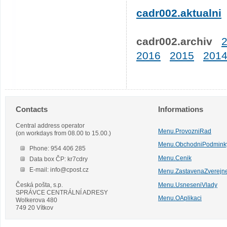
cadr002.aktualni
cadr002.archiv
2016
2015
201
Contacts
Informations
Central address operator
Menu.ProvozniRad
(on workdays from 08.00 to 15.00.)
Menu.ObchodniPodmink
Phone: 954 406 285
Menu.Cenik
Data box ČP: kr7cdry
E-mail: info@cpost.cz
Menu.ZastavenaZverejn
Česká pošta, s.p.
Menu.UsneseniVlady
SPRÁVCE CENTRÁLNÍ ADRESY
Menu.OAplikaci
Wolkerova 480
749 20 Vítkov