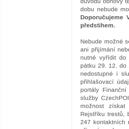
důvodu obnovy te
dobu nebude možn
Doporučujeme V
předstihem.
Nebude možné se 
ani přijímání ne
nutné vyřídit do
pátku 29. 12. do
nedostupné i slu
přihlašovací úda
portály Finančn
služby CzechPOI
možnost získat 
Rejstříku trestů
247 kontaktních