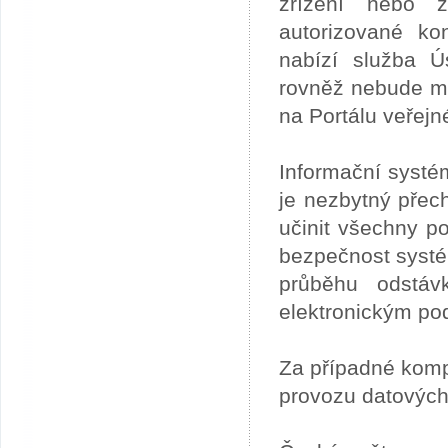
zřízení nebo z
autorizované ko
nabízí služba 
rovněž nebude mo
na Portálu veřejn
Informační systé
je nezbytný přech
učinit všechny p
bezpečnost systém
průběhu odstáv
elektronickým po
Za případné kom
provozu datových