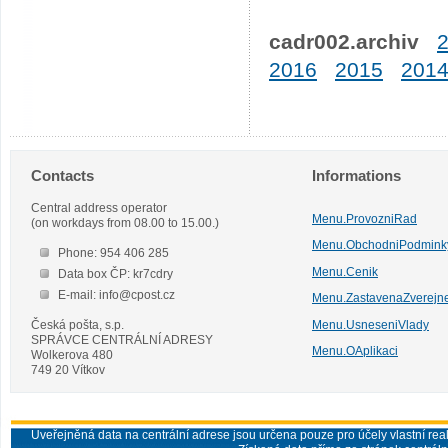
cadr002.archiv
2016
2015
201
Contacts
Informations
Central address operator
Menu.ProvozniRad
(on workdays from 08.00 to 15.00.)
Menu.ObchodniPodmink
Phone: 954 406 285
Menu.Cenik
Data box ČP: kr7cdry
E-mail: info@cpost.cz
Menu.ZastavenaZverejn
Česká pošta, s.p.
Menu.UsneseniVlady
SPRÁVCE CENTRÁLNÍ ADRESY
Menu.OAplikaci
Wolkerova 480
749 20 Vítkov
Uveřejněná data na centrální adrese jsou určena pouze pro účely vlastní real