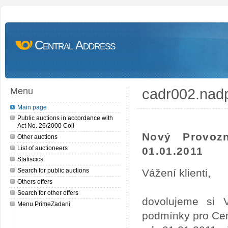
Central Address
cadr002.nad
Menu
Main page
Public auctions in accordance with
Act No. 26/2000 Coll
Nový Provoz
Other auctions
List of auctioneers
01.01.2011
Statiscics
Search for public auctions
Vážení klienti,
Others offers
Search for other offers
dovolujeme si 
Menu.PrimeZadani
podmínky pro Cen