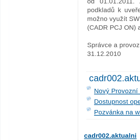
od 01.01.2011. 
podkladů k uveře
možno využít SW
(CADR PCJ ON) a 
Správce a provoz
31.12.2010
cadr002.akt
Nový Provozní 
Dostupnost ope
Pozvánka na w
cadr002.aktualni