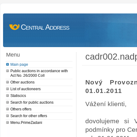
Central Address
cadr002.nad
Menu
Main page
Public auctions in accordance with
Act No. 26/2000 Coll
Nový Provoz
Other auctions
List of auctioneers
01.01.2011
Statiscics
Search for public auctions
Vážení klienti,
Others offers
Search for other offers
dovolujeme si 
Menu.PrimeZadani
podmínky pro Cen