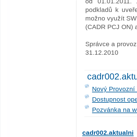
od 01.01.2011. 
podkladů k uveře
možno využít SW
(CADR PCJ ON) a 
Správce a provoz
31.12.2010
cadr002.akt
Nový Provozní 
Dostupnost ope
Pozvánka na w
cadr002.aktualni