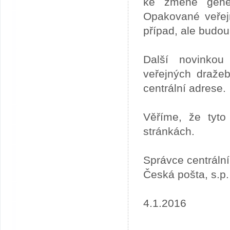
ke změně gener
Opakované veřej
případ, ale budou
Další novinkou
veřejných draže
centrální adrese.
Věříme, že tyto
stránkách.
Správce centráln
Česká pošta, s.p.
4.1.2016