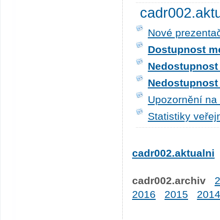
cadr002.akt
Nové prezentač
Dostupnost me
Nedostupnost t
Nedostupnost t
Upozornění na 
Statistiky veře
cadr002.aktualni
cadr002.archiv
2016
2015
201