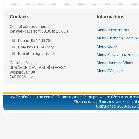
Contacts
Informations
Central address operator
Menu.ProvozniRad
(on workdays from 08.00 to 15.00.)
Menu.ObchodniPodmink
Phone: 954 406 285
Menu.Cenik
Data box ČP: kr7cdry
E-mail: info@cpost.cz
Menu.ZastavenaZverejn
Česká pošta, s.p.
Menu.UsneseniVlady
SPRÁVCE CENTRÁLNÍ ADRESY
Menu.OAplikaci
Wolkerova 480
749 20 Vítkov
Uveřejněná data na centrální adrese jsou určena pouze pro účely vlastní real
Získaná data přímo ze stránek centrální
Copyright © 2000-
2026
Č