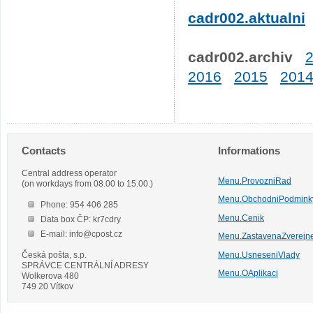
cadr002.aktualni
cadr002.archiv
2016
2015
201
Contacts
Informations
Central address operator
Menu.ProvozniRad
(on workdays from 08.00 to 15.00.)
Menu.ObchodniPodmink
Phone: 954 406 285
Menu.Cenik
Data box ČP: kr7cdry
E-mail: info@cpost.cz
Menu.ZastavenaZverejn
Česká pošta, s.p.
Menu.UsneseniVlady
SPRÁVCE CENTRÁLNÍ ADRESY
Menu.OAplikaci
Wolkerova 480
749 20 Vítkov