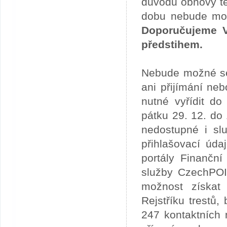
důvodu obnovy te
dobu nebude možn
Doporučujeme V
předstihem.
Nebude možné se 
ani přijímání ne
nutné vyřídit do
pátku 29. 12. do
nedostupné i slu
přihlašovací úda
portály Finančn
služby CzechPOI
možnost získat 
Rejstříku trestů
247 kontaktních