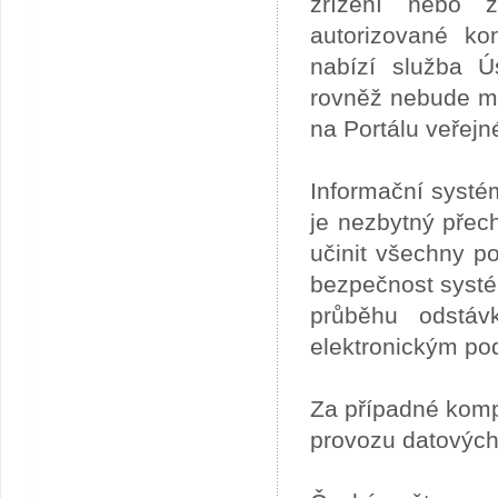
zřízení nebo z
autorizované ko
nabízí služba 
rovněž nebude mo
na Portálu veřejn
Informační systé
je nezbytný přech
učinit všechny p
bezpečnost systém
průběhu odstáv
elektronickým po
Za případné kom
provozu datových