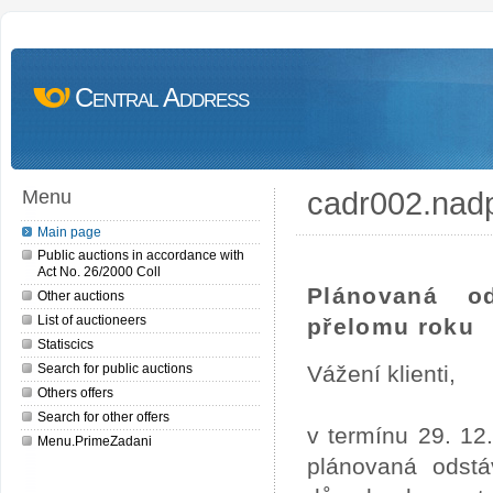
Central Address
cadr002.nad
Menu
Main page
Public auctions in accordance with
Act No. 26/2000 Coll
Plánovaná o
Other auctions
List of auctioneers
přelomu roku
Statiscics
Search for public auctions
Vážení klienti,
Others offers
Search for other offers
v termínu 29. 12
Menu.PrimeZadani
plánovaná odstá