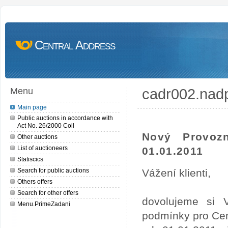
Central Address
cadr002.nad
Menu
Main page
Public auctions in accordance with
Act No. 26/2000 Coll
Nový Provoz
Other auctions
List of auctioneers
01.01.2011
Statiscics
Search for public auctions
Vážení klienti,
Others offers
Search for other offers
dovolujeme si 
Menu.PrimeZadani
podmínky pro Cen