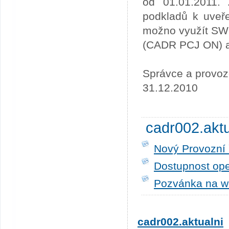
od 01.01.2011. 
podkladů k uveře
možno využít SW
(CADR PCJ ON) a 
Správce a provoz
31.12.2010
cadr002.akt
Nový Provozní 
Dostupnost ope
Pozvánka na w
cadr002.aktualni