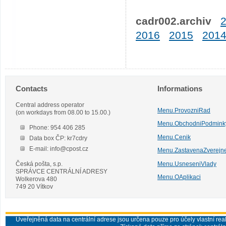
cadr002.archiv
2016
2015
201
Contacts
Informations
Central address operator
Menu.ProvozniRad
(on workdays from 08.00 to 15.00.)
Menu.ObchodniPodmink
Phone: 954 406 285
Menu.Cenik
Data box ČP: kr7cdry
E-mail: info@cpost.cz
Menu.ZastavenaZverejn
Česká pošta, s.p.
Menu.UsneseniVlady
SPRÁVCE CENTRÁLNÍ ADRESY
Menu.OAplikaci
Wolkerova 480
749 20 Vítkov
Uveřejněná data na centrální adrese jsou určena pouze pro účely vlastní real