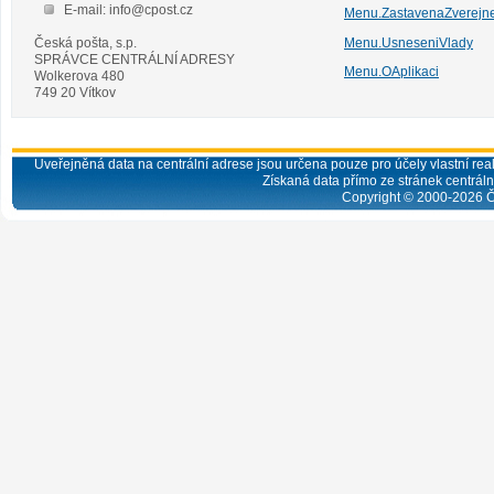
E-mail: info@cpost.cz
Menu.ZastavenaZverejn
Česká pošta, s.p.
Menu.UsneseniVlady
SPRÁVCE CENTRÁLNÍ ADRESY
Menu.OAplikaci
Wolkerova 480
749 20 Vítkov
Uveřejněná data na centrální adrese jsou určena pouze pro účely vlastní real
Získaná data přímo ze stránek centrální
Copyright © 2000-
2026
Č