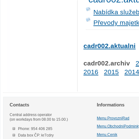
Nabídka služeb
Převody majetk
cadr002.aktualni
cadr002.archiv
2016
2015
201
Contacts
Informations
Central address operator
Menu.ProvozniRad
(on workdays from 08.00 to 15.00.)
Menu.ObchodniPodmink
Phone: 954 406 285
Menu.Cenik
Data box ČP: kr7cdry