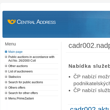
Central Address
cadr002.nad
Menu
Main page
Public auctions in accordance with
Act No. 26/2000 Coll
Nabídka služe
Other auctions
List of auctioneers
ČP nabízí možn
Statiscics
Search for public auctions
podnikatelských
Others offers
ČP nabízí služb
Search for other offers
Menu.PrimeZadani
cadr002.akt