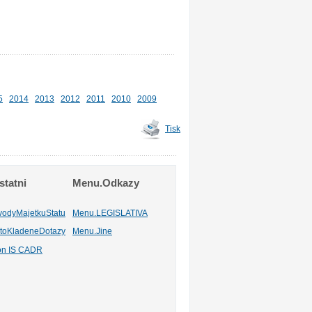
5
2014
2013
2012
2011
2010
2009
Tisk
tatni
Menu.Odkazy
vodyMajetkuStatu
Menu.LEGISLATIVA
toKladeneDotazy
Menu.Jine
ion IS CADR