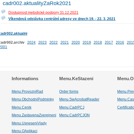
cadr002.aktualityZaRok2021
Dostupnost metodické podpory 31.12.2021
Víkendová odstávka centrální adresy ve dnech 19. - 22. 3. 2021
cadr002.aktualni
cadr002.archiv
2024
2023
2022
2021
2020
2019
2018
2017
2016
201
2001
Informations
Menu.KeStazeni
Menu.Os
Menu.ProvozniRad
Order forms
Menu.Pre
Menu.ObchodniPodminky
Menu.SwAcrobatReader
Menu.Cas
Menu.Cenik
Menu.CadrPCJ
Certificat
Menu.ZastavenaZverejneni
Menu.CadrPCJON
Menu.UsneseniVlady
Menu.OAplikaci