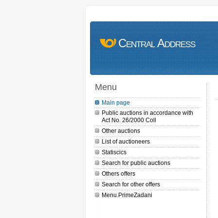
Central Address
Menu
Main page
Public auctions in accordance with
Act No. 26/2000 Coll
Other auctions
List of auctioneers
Statiscics
Search for public auctions
Others offers
Search for other offers
Menu.PrimeZadani