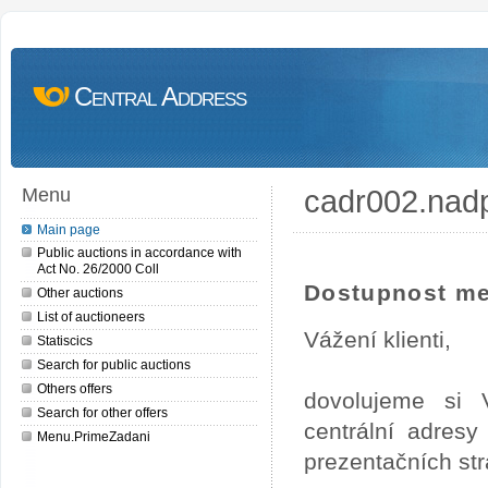
Central Address
cadr002.nad
Menu
Main page
Public auctions in accordance with
Act No. 26/2000 Coll
Dostupnost me
Other auctions
List of auctioneers
Vážení klienti,
Statiscics
Search for public auctions
Others offers
dovolujeme si 
Search for other offers
centrální adres
Menu.PrimeZadani
prezentačních st