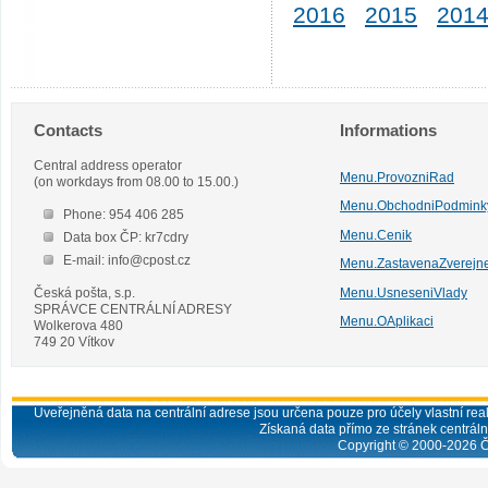
2016
2015
201
Contacts
Informations
Central address operator
Menu.ProvozniRad
(on workdays from 08.00 to 15.00.)
Menu.ObchodniPodmink
Phone: 954 406 285
Menu.Cenik
Data box ČP: kr7cdry
E-mail: info@cpost.cz
Menu.ZastavenaZverejn
Česká pošta, s.p.
Menu.UsneseniVlady
SPRÁVCE CENTRÁLNÍ ADRESY
Menu.OAplikaci
Wolkerova 480
749 20 Vítkov
Uveřejněná data na centrální adrese jsou určena pouze pro účely vlastní real
Získaná data přímo ze stránek centrální
Copyright © 2000-
2026
Č