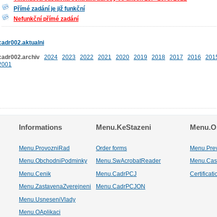
Přímé zadání je již funkční
Nefunkční přímé zadání
cadr002.aktualni
cadr002.archiv
2024
2023
2022
2021
2020
2019
2018
2017
2016
201
2001
Informations
Menu.KeStazeni
Menu.Os
Menu.ProvozniRad
Order forms
Menu.Pre
Menu.ObchodniPodminky
Menu.SwAcrobatReader
Menu.Cas
Menu.Cenik
Menu.CadrPCJ
Certificat
Menu.ZastavenaZverejneni
Menu.CadrPCJON
Menu.UsneseniVlady
Menu.OAplikaci