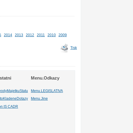
5
2014
2013
2012
2011
2010
2009
Tisk
tatni
Menu.Odkazy
vodyMajetkuStatu
Menu.LEGISLATIVA
toKladeneDotazy
Menu.Jine
ion IS CADR