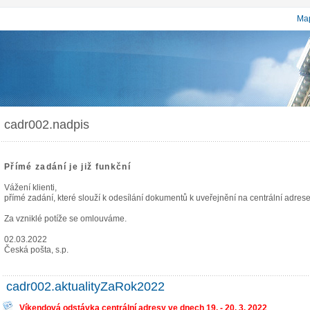
Map
cadr002.nadpis
Přímé zadání je již funkční
Vážení klienti,
přímé zadání, které slouží k odesílání dokumentů k uveřejnění na centrální adrese j
Za vzniklé potíže se omlouváme.
02.03.2022
Česká pošta, s.p.
cadr002.aktualityZaRok2022
Víkendová odstávka centrální adresy ve dnech 19. - 20. 3. 2022