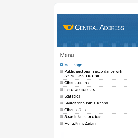
Central Address
Menu
Main page
Public auctions in accordance with
Act No. 26/2000 Coll
Other auctions
List of auctioneers
Statiscics
Search for public auctions
Others offers
Search for other offers
Menu.PrimeZadani