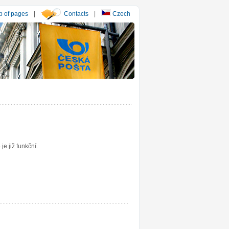
 of pages
|
Contacts
|
Czech
e již funkční.