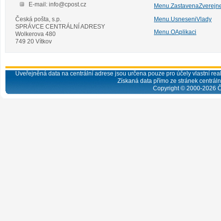
E-mail: info@cpost.cz
Menu.ZastavenaZverejn
Česká pošta, s.p.
Menu.UsneseniVlady
SPRÁVCE CENTRÁLNÍ ADRESY
Menu.OAplikaci
Wolkerova 480
749 20 Vítkov
Uveřejněná data na centrální adrese jsou určena pouze pro účely vlastní real
Získaná data přímo ze stránek centrální
Copyright © 2000-
2026
Č