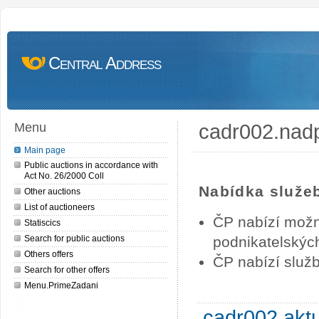
Central Address
cadr002.nad
Menu
Main page
Public auctions in accordance with
Act No. 26/2000 Coll
Nabídka služe
Other auctions
List of auctioneers
ČP nabízí možn
Statiscics
Search for public auctions
podnikatelských
Others offers
ČP nabízí služb
Search for other offers
Menu.PrimeZadani
cadr002.akt