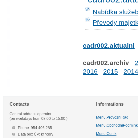
Nabídka služeb
Převody majetk
cadr002.aktualni
cadr002.archiv
2016
2015
201
Contacts
Informations
Central address operator
Menu.ProvozniRad
(on workdays from 08.00 to 15.00.)
Menu.ObchodniPodmink
Phone: 954 406 285
Menu.Cenik
Data box ČP: kr7cdry