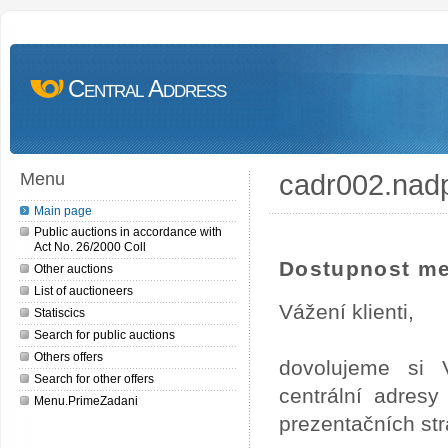
Central Address
cadr002.nad
Menu
Main page
Public auctions in accordance with
Act No. 26/2000 Coll
Dostupnost me
Other auctions
List of auctioneers
Vážení klienti,
Statiscics
Search for public auctions
Others offers
dovolujeme si 
Search for other offers
centrální adres
Menu.PrimeZadani
prezentačních st