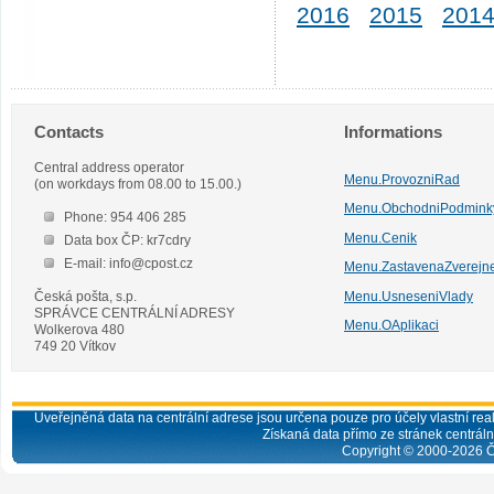
2016
2015
201
Contacts
Informations
Central address operator
Menu.ProvozniRad
(on workdays from 08.00 to 15.00.)
Menu.ObchodniPodmink
Phone: 954 406 285
Menu.Cenik
Data box ČP: kr7cdry
E-mail: info@cpost.cz
Menu.ZastavenaZverejn
Česká pošta, s.p.
Menu.UsneseniVlady
SPRÁVCE CENTRÁLNÍ ADRESY
Menu.OAplikaci
Wolkerova 480
749 20 Vítkov
Uveřejněná data na centrální adrese jsou určena pouze pro účely vlastní real
Získaná data přímo ze stránek centrální
Copyright © 2000-
2026
Č