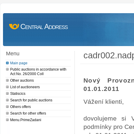
Central Address
cadr002.nad
Menu
Main page
Public auctions in accordance with
Act No. 26/2000 Coll
Nový Provoz
Other auctions
List of auctioneers
01.01.2011
Statiscics
Search for public auctions
Vážení klienti,
Others offers
Search for other offers
dovolujeme si 
Menu.PrimeZadani
podmínky pro Cen