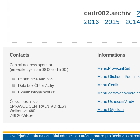
cadr002.archiv
2016
2015
201
Contacts
Informations
Central address operator
Menu.ProvozniRad
(on workdays from 08.00 to 15.00.)
Menu.ObchodniPodmink
Phone: 954 406 285
Menu.Cenik
Data box ČP: kr7cdry
E-mail: info@cpost.cz
Menu.ZastavenaZverejn
Česká pošta, s.p.
Menu.UsneseniVlady
SPRÁVCE CENTRÁLNÍ ADRESY
Menu.OAplikaci
Wolkerova 480
749 20 Vítkov
Uveřejněná data na centrální adrese jsou určena pouze pro účely vlastní real