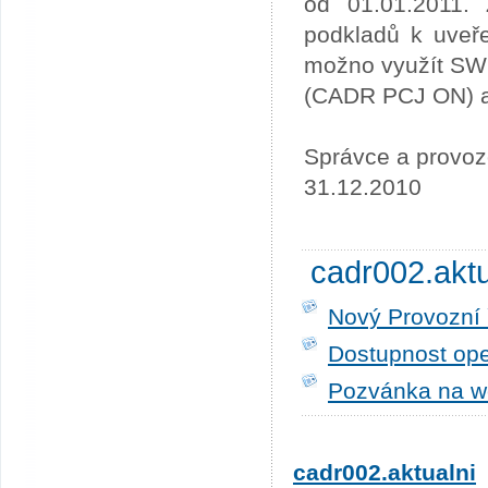
od 01.01.2011. 
podkladů k uveře
možno využít SW
(CADR PCJ ON) a 
Správce a provoz
31.12.2010
cadr002.akt
Nový Provozní 
Dostupnost ope
Pozvánka na w
cadr002.aktualni