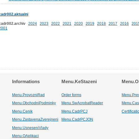
cadr002.aktualni
cadr002.archiv
2024
2023
2022
2021
2020
2019
2018
2017
2016
201
2001
Informations
Menu.KeStazeni
Menu.Os
Menu.ProvozniRad
Order forms
Menu.Pre
Menu.ObchodniPodminky
Menu.SwAcrobatReader
Menu.Cas
Menu.Cenik
Menu.CadrPCJ
Certificat
Menu.ZastavenaZverejneni
Menu.CadrPCJON
Menu.UsneseniVlady
Menu.OAplikaci