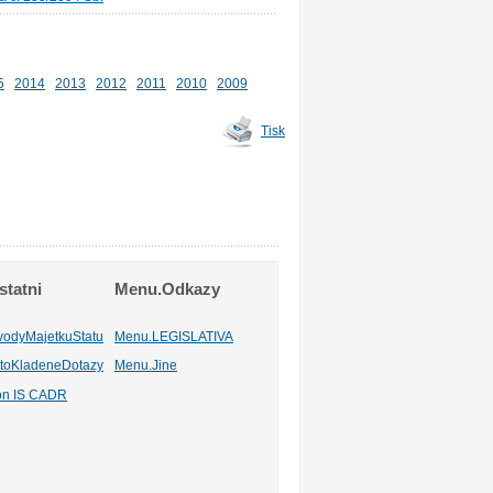
5
2014
2013
2012
2011
2010
2009
Tisk
tatni
Menu.Odkazy
vodyMajetkuStatu
Menu.LEGISLATIVA
toKladeneDotazy
Menu.Jine
ion IS CADR