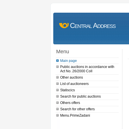
Central Address
Menu
Main page
Public auctions in accordance with
Act No. 26/2000 Coll
Other auctions
List of auctioneers
Statiscics
Search for public auctions
Others offers
Search for other offers
Menu.PrimeZadani