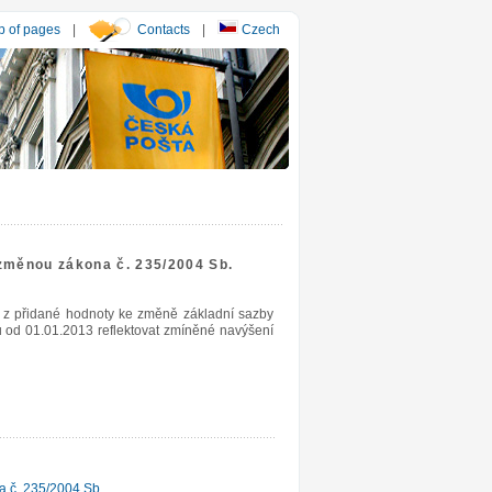
 of pages
|
Contacts
|
Czech
 změnou zákona č. 235/2004 Sb.
i z přidané hodnoty ke změně základní sazby
od 01.01.2013 reflektovat zmíněné navýšení
a č. 235/2004 Sb.