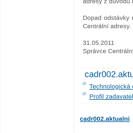
adresy z důvodu 
Dopad odstávky n
Centrální adresy.
31.05.2011
Správce Centráln
cadr002.akt
Technologická 
Profil zadavate
cadr002.aktualni