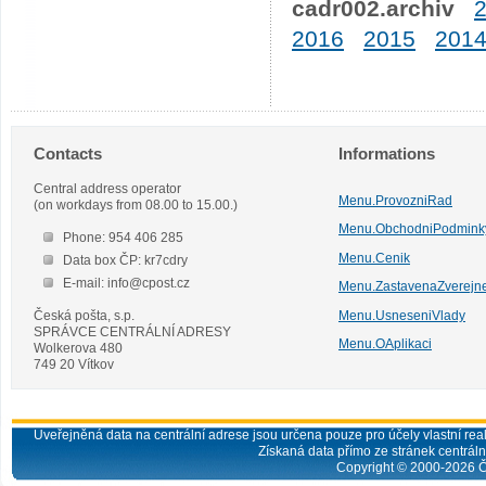
cadr002.archiv
2016
2015
201
Contacts
Informations
Central address operator
Menu.ProvozniRad
(on workdays from 08.00 to 15.00.)
Menu.ObchodniPodmink
Phone: 954 406 285
Menu.Cenik
Data box ČP: kr7cdry
E-mail: info@cpost.cz
Menu.ZastavenaZverejn
Česká pošta, s.p.
Menu.UsneseniVlady
SPRÁVCE CENTRÁLNÍ ADRESY
Menu.OAplikaci
Wolkerova 480
749 20 Vítkov
Uveřejněná data na centrální adrese jsou určena pouze pro účely vlastní real
Získaná data přímo ze stránek centrální
Copyright © 2000-
2026
Č