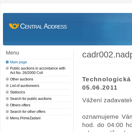
Central Address
cadr002.nad
Menu
Main page
Public auctions in accordance with
Act No. 26/2000 Coll
Technologick
Other auctions
List of auctioneers
05.06.2011
Statiscics
Search for public auctions
Vážení zadavatel
Others offers
Search for other offers
oznamujeme Vám,
Menu.PrimeZadani
hod. do 04:00 ho