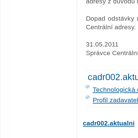
adresy z důvodu 
Dopad odstávky n
Centrální adresy.
31.05.2011
Správce Centráln
cadr002.akt
Technologická 
Profil zadavate
cadr002.aktualni