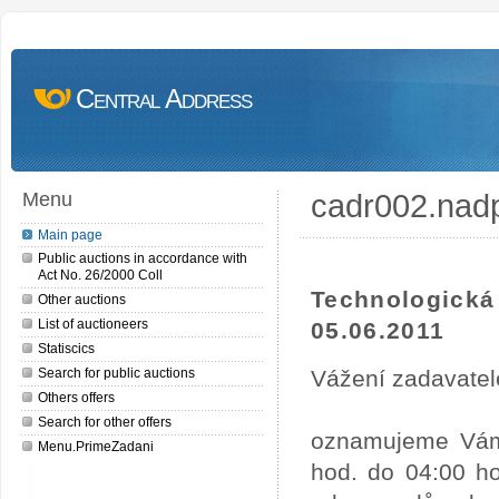
Central Address
cadr002.nad
Menu
Main page
Public auctions in accordance with
Act No. 26/2000 Coll
Technologick
Other auctions
List of auctioneers
05.06.2011
Statiscics
Search for public auctions
Vážení zadavatel
Others offers
Search for other offers
oznamujeme Vám,
Menu.PrimeZadani
hod. do 04:00 ho