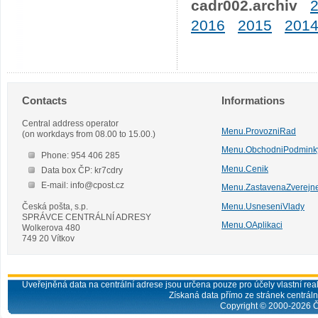
cadr002.archiv
2016
2015
201
Contacts
Informations
Central address operator
Menu.ProvozniRad
(on workdays from 08.00 to 15.00.)
Menu.ObchodniPodmink
Phone: 954 406 285
Menu.Cenik
Data box ČP: kr7cdry
E-mail: info@cpost.cz
Menu.ZastavenaZverejn
Česká pošta, s.p.
Menu.UsneseniVlady
SPRÁVCE CENTRÁLNÍ ADRESY
Menu.OAplikaci
Wolkerova 480
749 20 Vítkov
Uveřejněná data na centrální adrese jsou určena pouze pro účely vlastní real
Získaná data přímo ze stránek centrální
Copyright © 2000-
2026
Č