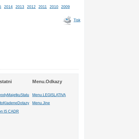
5
2014
2013
2012
2011
2010
2009
Tisk
tatni
Menu.Odkazy
vodyMajetkuStatu
Menu.LEGISLATIVA
toKladeneDotazy
Menu.Jine
ion IS CADR