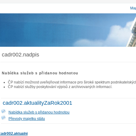
Map
cadr002.nadpis
Nabídka služeb s přidanou hodnotou
ČP nabízí možnost uveřejňovat informace pro široké spektrum podnikatelských 
ČP nabízí služby poskytování výpisů z archivovaných informací.
cadr002.aktualityZaRok2001
Nabídka služeb s přidanou hodnotou
Převody majetku státu
cadr002.aktualni