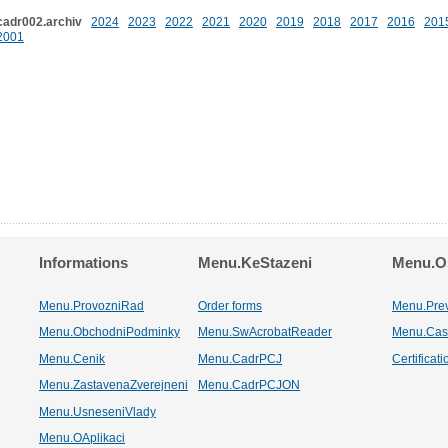
cadr002.archiv
2024
2023
2022
2021
2020
2019
2018
2017
2016
201
2001
Informations
Menu.KeStazeni
Menu.Os
Menu.ProvozniRad
Order forms
Menu.Pre
Menu.ObchodniPodminky
Menu.SwAcrobatReader
Menu.Cas
Menu.Cenik
Menu.CadrPCJ
Certificat
Menu.ZastavenaZverejneni
Menu.CadrPCJON
Menu.UsneseniVlady
Menu.OAplikaci