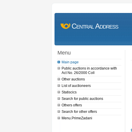
Central Address
Menu
Main page
Public auctions in accordance with
Act No. 26/2000 Coll
Other auctions
List of auctioneers
Statiscics
Search for public auctions
Others offers
Search for other offers
Menu.PrimeZadani