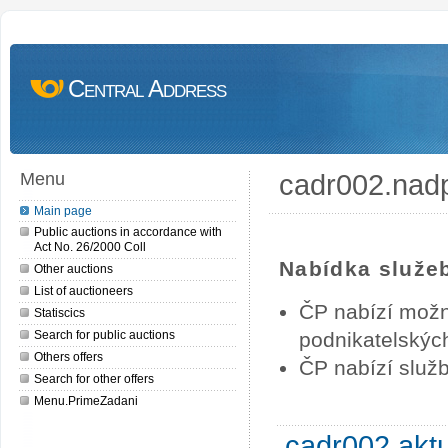
Central Address
cadr002.nad
Menu
Main page
Public auctions in accordance with
Act No. 26/2000 Coll
Nabídka služe
Other auctions
List of auctioneers
ČP nabízí možn
Statiscics
Search for public auctions
podnikatelských
Others offers
ČP nabízí služb
Search for other offers
Menu.PrimeZadani
cadr002.akt