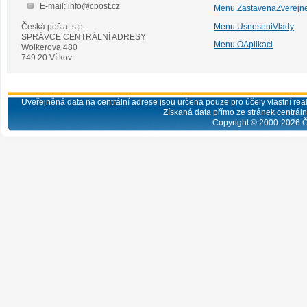
E-mail: info@cpost.cz
Menu.ZastavenaZverejn
Česká pošta, s.p.
Menu.UsneseniVlady
SPRÁVCE CENTRÁLNÍ ADRESY
Menu.OAplikaci
Wolkerova 480
749 20 Vítkov
Uveřejněná data na centrální adrese jsou určena pouze pro účely vlastní real
Získaná data přímo ze stránek centrální
Copyright © 2000-
2026
Č