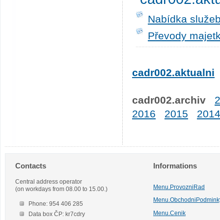
Nabídka služeb
Převody majetk
cadr002.aktualni
cadr002.archiv
2016
2015
201
Contacts
Informations
Central address operator
Menu.ProvozniRad
(on workdays from 08.00 to 15.00.)
Menu.ObchodniPodmink
Phone: 954 406 285
Menu.Cenik
Data box ČP: kr7cdry