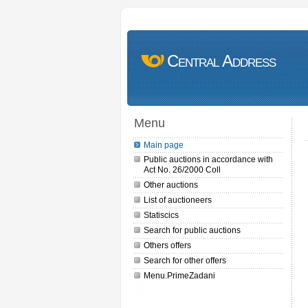
Central Address
Menu
Main page
Public auctions in accordance with
Act No. 26/2000 Coll
Other auctions
List of auctioneers
Statiscics
Search for public auctions
Others offers
Search for other offers
Menu.PrimeZadani