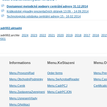
Dostupnost metodické podpory centrální adresy 31.12.2014
Krátkodobé výpadky prezentačních stránek 13.09. - 14.09.2014
Technologická odstávka centrální adresy 15.- 16.02.2014
cadr002.aktualni
cadr002.archiv
2024
2023
2022
2021
2020
2019
2018
2017
2016
201
2001
Informations
Menu.KeStazeni
Menu.Os
Menu.ProvozniRad
Order forms
Menu.Pre
Menu.ObchodniPodminky
Menu.SwAcrobatReader
Menu.Cas
Menu.Cenik
Menu.CadrPCJ
Certificat
Menu.ZastavenaZverejneni
Menu.CadrPCJON
Menu.UsneseniVlady
Menu.OAplikaci