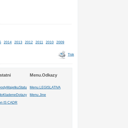
5
2014
2013
2012
2011
2010
2009
Tisk
tatni
Menu.Odkazy
vodyMajetkuStatu
Menu.LEGISLATIVA
toKladeneDotazy
Menu.Jine
ion IS CADR