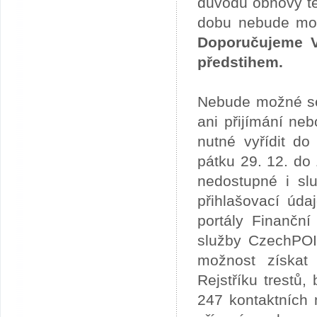
důvodu obnovy te
dobu nebude možn
Doporučujeme V
předstihem.
Nebude možné se 
ani přijímání ne
nutné vyřídit do
pátku 29. 12. do
nedostupné i slu
přihlašovací úda
portály Finančn
služby CzechPOI
možnost získat 
Rejstříku trestů
247 kontaktních