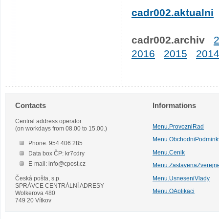
cadr002.aktualni
cadr002.archiv
2016
2015
201
Contacts
Informations
Central address operator
Menu.ProvozniRad
(on workdays from 08.00 to 15.00.)
Menu.ObchodniPodmink
Phone: 954 406 285
Menu.Cenik
Data box ČP: kr7cdry
E-mail: info@cpost.cz
Menu.ZastavenaZverejn
Česká pošta, s.p.
Menu.UsneseniVlady
SPRÁVCE CENTRÁLNÍ ADRESY
Menu.OAplikaci
Wolkerova 480
749 20 Vítkov