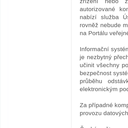
zřízení nebo z
autorizované ko
nabízí služba 
rovněž nebude mo
na Portálu veřejn
Informační systé
je nezbytný přech
učinit všechny p
bezpečnost systém
průběhu odstáv
elektronickým po
Za případné kom
provozu datových