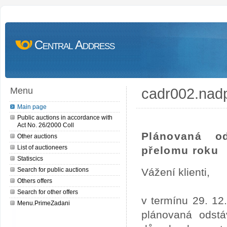
Central Address
cadr002.nad
Menu
Main page
Public auctions in accordance with
Act No. 26/2000 Coll
Plánovaná o
Other auctions
List of auctioneers
přelomu roku
Statiscics
Search for public auctions
Vážení klienti,
Others offers
Search for other offers
v termínu 29. 12
Menu.PrimeZadani
plánovaná odstá