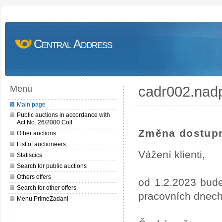
Central Address
cadr002.nad
Menu
Main page
Public auctions in accordance with
Act No. 26/2000 Coll
Změna dostupn
Other auctions
List of auctioneers
Vážení klienti,
Statiscics
Search for public auctions
Others offers
od 1.2.2023 bude
Search for other offers
pracovních dnech
Menu.PrimeZadani