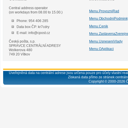
Central address operator
Menu.ProvozniRad
(on workdays from 08.00 to 15.00.)
Menu.ObchodniPodmink
Phone: 954 406 285
Menu.Cenik
Data box ČP: kr7cdry
E-mail: info@cpost.cz
Menu.ZastavenaZverejn
Česká pošta, s.p.
Menu.UsneseniVlady
SPRÁVCE CENTRÁLNÍ ADRESY
Menu.OAplikaci
Wolkerova 480
749 20 Vítkov
Uveřejněná data na centrální adrese jsou určena pouze pro účely vlastní real
Získaná data přímo ze stránek centrální
Copyright © 2000-
2026
Č