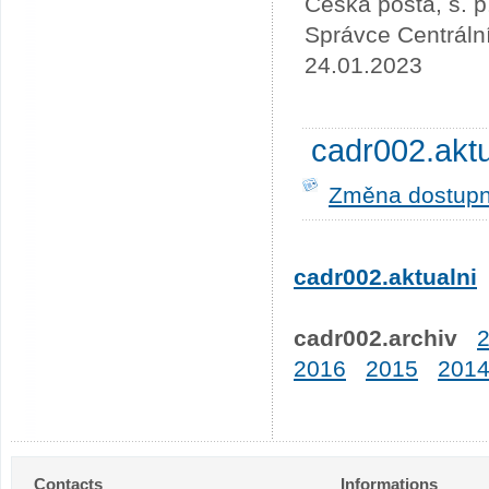
Česká pošta, s. p
Správce Centráln
24.01.2023
cadr002.akt
Změna dostupno
cadr002.aktualni
cadr002.archiv
2016
2015
201
Contacts
Informations