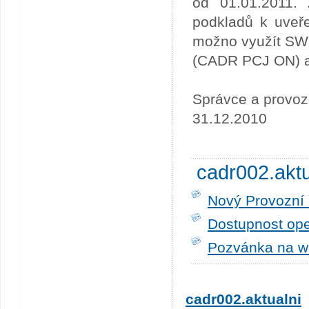
od 01.01.2011. 
podkladů k uveře
možno využít SW
(CADR PCJ ON) a 
Správce a provoz
31.12.2010
cadr002.akt
Nový Provozní 
Dostupnost ope
Pozvánka na w
cadr002.aktualni