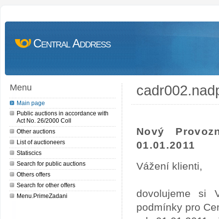
Central Address
cadr002.nad
Menu
Main page
Public auctions in accordance with
Act No. 26/2000 Coll
Nový Provoz
Other auctions
List of auctioneers
01.01.2011
Statiscics
Search for public auctions
Vážení klienti,
Others offers
Search for other offers
dovolujeme si 
Menu.PrimeZadani
podmínky pro Cen