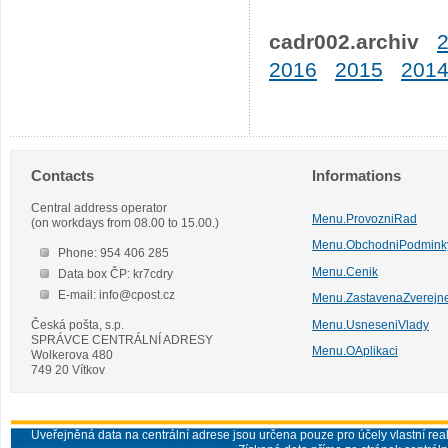
cadr002.archiv
2016
2015
201
Contacts
Informations
Central address operator
Menu.ProvozniRad
(on workdays from 08.00 to 15.00.)
Menu.ObchodniPodmink
Phone: 954 406 285
Menu.Cenik
Data box ČP: kr7cdry
E-mail: info@cpost.cz
Menu.ZastavenaZverejn
Česká pošta, s.p.
Menu.UsneseniVlady
SPRÁVCE CENTRÁLNÍ ADRESY
Menu.OAplikaci
Wolkerova 480
749 20 Vítkov
Uveřejněná data na centrální adrese jsou určena pouze pro účely vlastní real