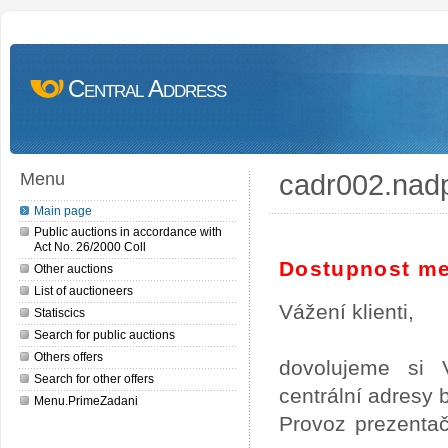
Central Address
cadr002.nad
Menu
Main page
Public auctions in accordance with
Act No. 26/2000 Coll
Dostupnost me
Other auctions
List of auctioneers
Vážení klienti,
Statiscics
Search for public auctions
Others offers
dovolujeme si 
Search for other offers
centrální adresy
Menu.PrimeZadani
Provoz prezentač