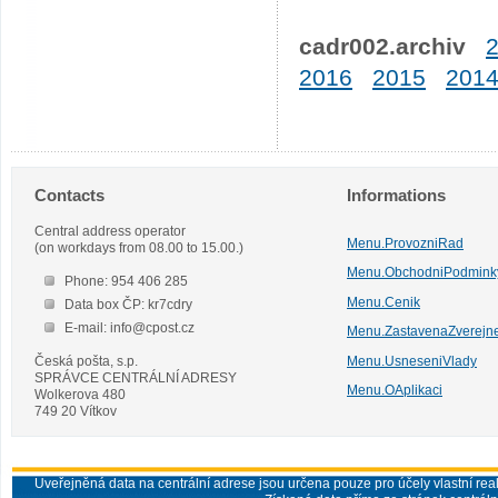
cadr002.archiv
2016
2015
201
Contacts
Informations
Central address operator
Menu.ProvozniRad
(on workdays from 08.00 to 15.00.)
Menu.ObchodniPodmink
Phone: 954 406 285
Menu.Cenik
Data box ČP: kr7cdry
E-mail: info@cpost.cz
Menu.ZastavenaZverejn
Česká pošta, s.p.
Menu.UsneseniVlady
SPRÁVCE CENTRÁLNÍ ADRESY
Menu.OAplikaci
Wolkerova 480
749 20 Vítkov
Uveřejněná data na centrální adrese jsou určena pouze pro účely vlastní real