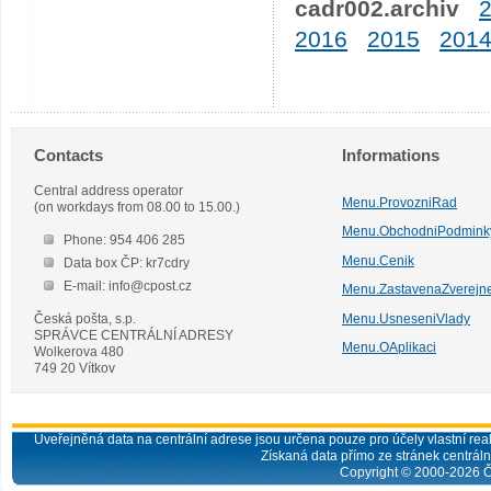
cadr002.archiv
2016
2015
201
Contacts
Informations
Central address operator
Menu.ProvozniRad
(on workdays from 08.00 to 15.00.)
Menu.ObchodniPodmink
Phone: 954 406 285
Menu.Cenik
Data box ČP: kr7cdry
E-mail: info@cpost.cz
Menu.ZastavenaZverejn
Česká pošta, s.p.
Menu.UsneseniVlady
SPRÁVCE CENTRÁLNÍ ADRESY
Menu.OAplikaci
Wolkerova 480
749 20 Vítkov
Uveřejněná data na centrální adrese jsou určena pouze pro účely vlastní real
Získaná data přímo ze stránek centrální
Copyright © 2000-
2026
Č