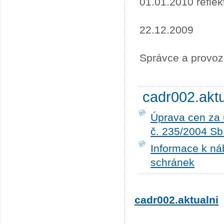
01.01.2010 refle
22.12.2009
Správce a provoz
cadr002.akt
Úprava cen za 
č. 235/2004 Sb
Informace k ná
schránek
cadr002.aktualni