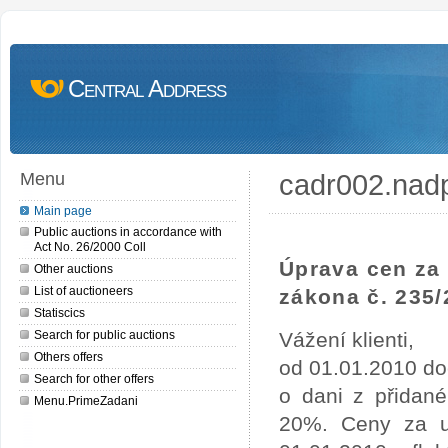
Central Address
cadr002.nad
Menu
Main page
Public auctions in accordance with
Act No. 26/2000 Coll
Úprava cen za 
Other auctions
List of auctioneers
zákona č. 235/
Statiscics
Search for public auctions
Vážení klienti,
Others offers
od 01.01.2010 do
Search for other offers
o dani z přidan
Menu.PrimeZadani
20%. Ceny za uv