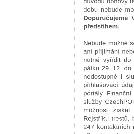
důvodu obnovy te
dobu nebude možn
Doporučujeme V
předstihem.
Nebude možné se 
ani přijímání ne
nutné vyřídit do
pátku 29. 12. do
nedostupné i slu
přihlašovací úda
portály Finančn
služby CzechPOI
možnost získat 
Rejstříku trestů
247 kontaktních