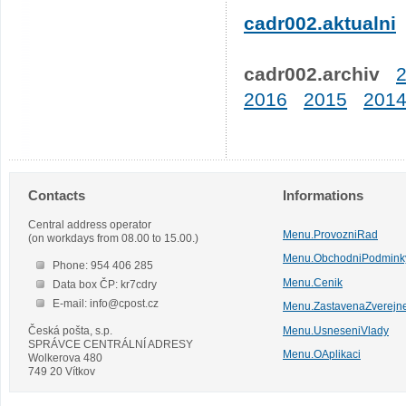
cadr002.aktualni
cadr002.archiv
2016
2015
201
Contacts
Informations
Central address operator
Menu.ProvozniRad
(on workdays from 08.00 to 15.00.)
Menu.ObchodniPodmink
Phone: 954 406 285
Menu.Cenik
Data box ČP: kr7cdry
E-mail: info@cpost.cz
Menu.ZastavenaZverejn
Česká pošta, s.p.
Menu.UsneseniVlady
SPRÁVCE CENTRÁLNÍ ADRESY
Menu.OAplikaci
Wolkerova 480
749 20 Vítkov