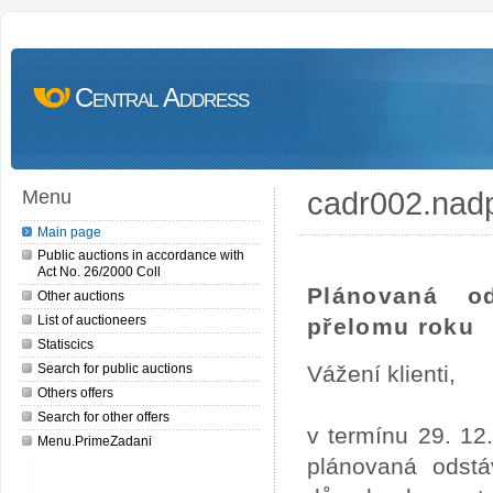
Central Address
cadr002.nad
Menu
Main page
Public auctions in accordance with
Act No. 26/2000 Coll
Plánovaná o
Other auctions
List of auctioneers
přelomu roku
Statiscics
Search for public auctions
Vážení klienti,
Others offers
Search for other offers
v termínu 29. 12
Menu.PrimeZadani
plánovaná odstá