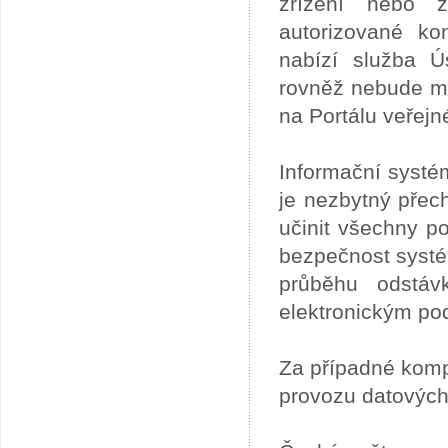
zřízení nebo z
autorizované ko
nabízí služba 
rovněž nebude mo
na Portálu veřejn
Informační systé
je nezbytný přech
učinit všechny p
bezpečnost systém
průběhu odstáv
elektronickým po
Za případné kom
provozu datových