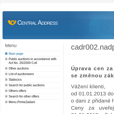
Central Address
cadr002.nad
Menu
Main page
Public auctions in accordance with
Act No. 26/2000 Coll
Úprava cen za 
Other auctions
List of auctioneers
se změnou zák
Statiscics
Search for public auctions
Vážení klienti,
Others offers
od 01.01.2013 do
Search for other offers
o dani z přidané
Menu.PrimeZadani
Ceny za uveře