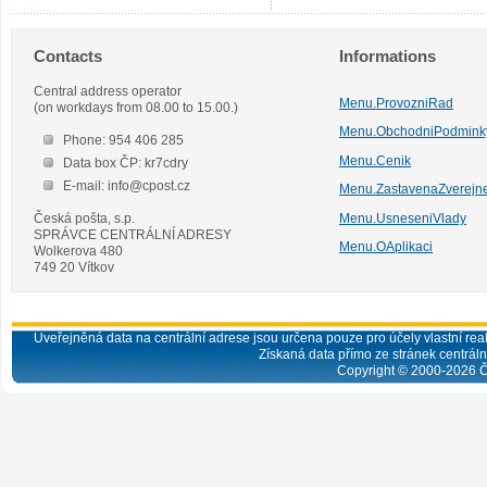
Contacts
Informations
Central address operator
Menu.ProvozniRad
(on workdays from 08.00 to 15.00.)
Menu.ObchodniPodmink
Phone: 954 406 285
Menu.Cenik
Data box ČP: kr7cdry
E-mail: info@cpost.cz
Menu.ZastavenaZverejn
Česká pošta, s.p.
Menu.UsneseniVlady
SPRÁVCE CENTRÁLNÍ ADRESY
Menu.OAplikaci
Wolkerova 480
749 20 Vítkov
Uveřejněná data na centrální adrese jsou určena pouze pro účely vlastní real
Získaná data přímo ze stránek centrální
Copyright © 2000-
2026
Č