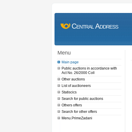
Central Address
Menu
Main page
Public auctions in accordance with
Act No. 26/2000 Coll
Other auctions
List of auctioneers
Statiscics
Search for public auctions
Others offers
Search for other offers
Menu.PrimeZadani