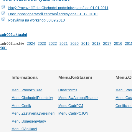
Nový Provozní řád a Obchodní podmínky platné od 01.01.2011
Dostupnost operátorů centrální adresy dne 31. 12. 2010
Pozvánka na workshop 30.09.2010
cadr002.aktualni
cadr002.archiv
2024
2023
2022
2021
2020
2019
2018
2017
2016
201
2001
Informations
Menu.KeStazeni
Menu.Os
Menu.ProvozniRad
Order forms
Menu.Pre
Menu.ObchodniPodminky
Menu.SwAcrobatReader
Menu.Cas
Menu.Cenik
Menu.CadrPCJ
Certificat
Menu.ZastavenaZverejneni
Menu.CadrPCJON
Menu.UsneseniVlady
Menu.OAplikaci