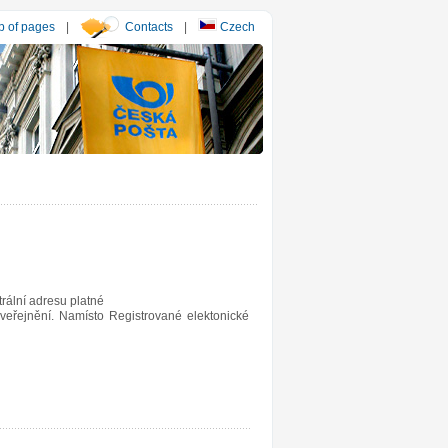
 of pages
|
Contacts
|
Czech
rální adresu platné
veřejnění. Namísto Registrované elektonické