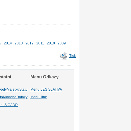
5
2014
2013
2012
2011
2010
2009
Tisk
tatni
Menu.Odkazy
vodyMajetkuStatu
Menu.LEGISLATIVA
toKladeneDotazy
Menu.Jine
ion IS CADR