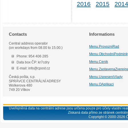
2016
2015
201
Contacts
Informations
Central address operator
Menu.ProvozniRad
(on workdays from 08.00 to 15.00.)
Menu.ObchodniPodmink
Phone: 954 406 285
Menu.Cenik
Data box ČP: kr7cdry
E-mail: info@cpost.cz
Menu.ZastavenaZverejn
Česká pošta, s.p.
Menu.UsneseniVlady
SPRÁVCE CENTRÁLNÍ ADRESY
Menu.OAplikaci
Wolkerova 480
749 20 Vítkov
Uveřejněná data na centrální adrese jsou určena pouze pro účely vlastní real
Získaná data přímo ze stránek centrální
Copyright © 2000-
2026
Č