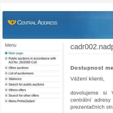
Central Address
cadr002.nad
Menu
Main page
Public auctions in accordance with
Act No. 26/2000 Coll
Dostupnost me
Other auctions
List of auctioneers
Vážení klienti,
Statiscics
Search for public auctions
Others offers
dovolujeme si 
Search for other offers
centrální adres
Menu.PrimeZadani
prezentačních st