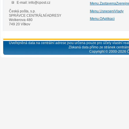
E-mail: info@cpost.cz
Menu.ZastavenaZverejn
Česká pošta, s.p.
Menu.UsneseniVlady
SPRÁVCE CENTRÁLNÍ ADRESY
Menu.OAplikaci
Wolkerova 480
749 20 Vítkov
Uveřejněná data na centrální adrese jsou určena pouze pro účely vlastní real
Získaná data přímo ze stránek centrální
Copyright © 2000-
2026
Č