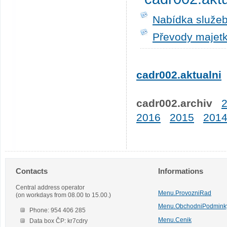
Nabídka služeb
Převody majetk
cadr002.aktualni
cadr002.archiv
2016
2015
201
Contacts
Informations
Central address operator
Menu.ProvozniRad
(on workdays from 08.00 to 15.00.)
Menu.ObchodniPodmink
Phone: 954 406 285
Menu.Cenik
Data box ČP: kr7cdry