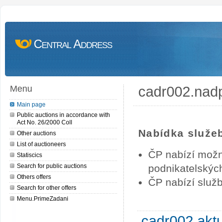
Central Address
cadr002.nad
Menu
Main page
Public auctions in accordance with
Act No. 26/2000 Coll
Nabídka služe
Other auctions
List of auctioneers
ČP nabízí možn
Statiscics
Search for public auctions
podnikatelských
Others offers
ČP nabízí služb
Search for other offers
Menu.PrimeZadani
cadr002.akt