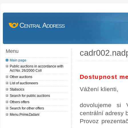
Central Address
cadr002.nad
Menu
Main page
Public auctions in accordance with
Act No. 26/2000 Coll
Dostupnost me
Other auctions
List of auctioneers
Vážení klienti,
Statiscics
Search for public auctions
Others offers
dovolujeme si 
Search for other offers
centrální adresy
Menu.PrimeZadani
Provoz prezentač