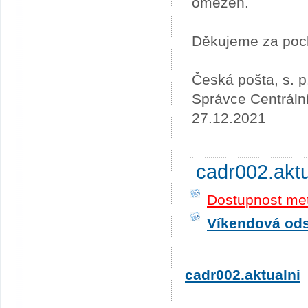
omezen.
Děkujeme za poc
Česká pošta, s. p
Správce Centráln
27.12.2021
cadr002.akt
Dostupnost me
Víkendová odst
cadr002.aktualni