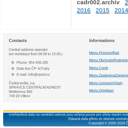
cadr002.archiv
2016
2015
201
Contacts
Informations
Central address operator
Menu.ProvozniRad
(on workdays from 08.00 to 15.00.)
Menu.ObchodniPodmink
Phone: 954 406 285
Menu.Cenik
Data box ČP: kr7cdry
E-mail: info@cpost.cz
Menu.ZastavenaZverejn
Česká pošta, s.p.
Menu.UsneseniVlady
SPRÁVCE CENTRÁLNÍ ADRESY
Menu.OAplikaci
Wolkerova 480
749 20 Vítkov
Uveřejněná data na centrální adrese jsou určena pouze pro účely vlastní real
Získaná data přímo ze stránek centrální
Copyright © 2000-
2026
Č