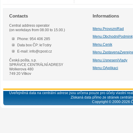
Contacts
Informations
Central address operator
Menu.ProvozniRad
(on workdays from 08.00 to 15.00.)
Menu.ObchodniPodmink
Phone: 954 406 285
Menu.Cenik
Data box ČP: kr7cdry
E-mail: info@cpost.cz
Menu.ZastavenaZverejn
Česká pošta, s.p.
Menu.UsneseniVlady
SPRÁVCE CENTRÁLNÍ ADRESY
Menu.OAplikaci
Wolkerova 480
749 20 Vítkov
Uveřejněná data na centrální adrese jsou určena pouze pro účely vlastní real
Získaná data přímo ze stránek centrální
Copyright © 2000-
2026
Č