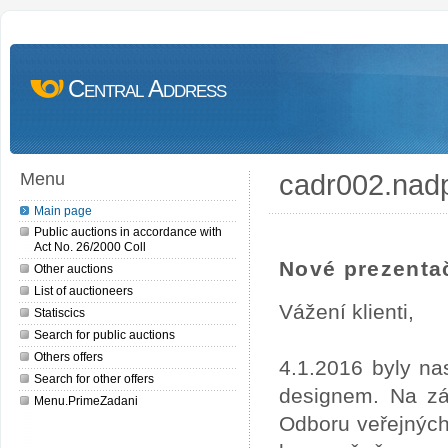
Central Address
cadr002.nad
Menu
Main page
Public auctions in accordance with
Act No. 26/2000 Coll
Nové prezentač
Other auctions
List of auctioneers
Vážení klienti,
Statiscics
Search for public auctions
Others offers
4.1.2016 byly na
Search for other offers
designem. Na zá
Menu.PrimeZadani
Odboru veřejných