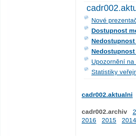
cadr002.akt
Nové prezentač
Dostupnost me
Nedostupnost t
Nedostupnost t
Upozornění na 
Statistiky veře
cadr002.aktualni
cadr002.archiv
2016
2015
201