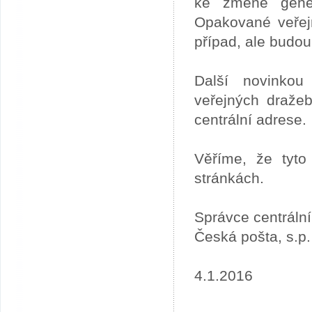
ke změně gener
Opakované veřej
případ, ale budou
Další novinkou
veřejných draže
centrální adrese.
Věříme, že tyto
stránkách.
Správce centráln
Česká pošta, s.p.
4.1.2016