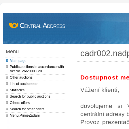
Central Address
cadr002.nad
Menu
Main page
Public auctions in accordance with
Act No. 26/2000 Coll
Dostupnost me
Other auctions
List of auctioneers
Vážení klienti,
Statiscics
Search for public auctions
Others offers
dovolujeme si 
Search for other offers
centrální adresy
Menu.PrimeZadani
Provoz prezentač