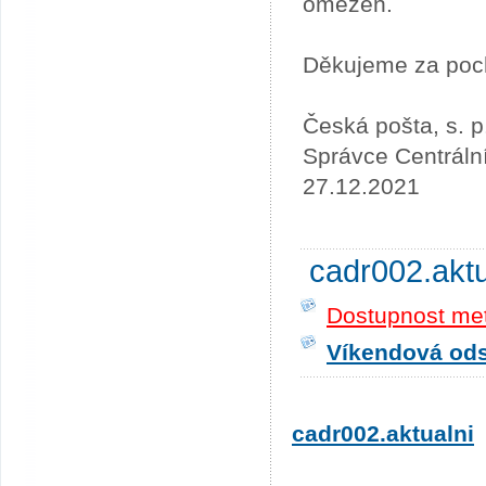
omezen.
Děkujeme za poc
Česká pošta, s. p
Správce Centráln
27.12.2021
cadr002.akt
Dostupnost me
Víkendová odst
cadr002.aktualni