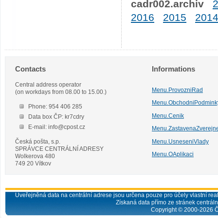
cadr002.archiv
2016
2015
201
Contacts
Informations
Central address operator
Menu.ProvozniRad
(on workdays from 08.00 to 15.00.)
Menu.ObchodniPodmink
Phone: 954 406 285
Menu.Cenik
Data box ČP: kr7cdry
E-mail: info@cpost.cz
Menu.ZastavenaZverejn
Česká pošta, s.p.
Menu.UsneseniVlady
SPRÁVCE CENTRÁLNÍ ADRESY
Menu.OAplikaci
Wolkerova 480
749 20 Vítkov
Uveřejněná data na centrální adrese jsou určena pouze pro účely vlastní real
Získaná data přímo ze stránek centrální
Copyright © 2000-
2026
Č