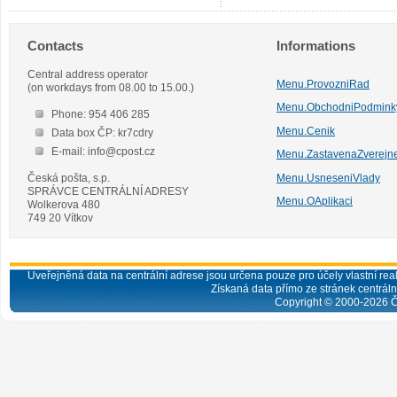
Contacts
Informations
Central address operator
Menu.ProvozniRad
(on workdays from 08.00 to 15.00.)
Menu.ObchodniPodmink
Phone: 954 406 285
Menu.Cenik
Data box ČP: kr7cdry
E-mail: info@cpost.cz
Menu.ZastavenaZverejn
Česká pošta, s.p.
Menu.UsneseniVlady
SPRÁVCE CENTRÁLNÍ ADRESY
Menu.OAplikaci
Wolkerova 480
749 20 Vítkov
Uveřejněná data na centrální adrese jsou určena pouze pro účely vlastní real
Získaná data přímo ze stránek centrální
Copyright © 2000-
2026
Č