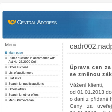
Central Address
cadr002.nad
Menu
Main page
Public auctions in accordance with
Act No. 26/2000 Coll
Úprava cen za 
Other auctions
List of auctioneers
se změnou zák
Statiscics
Search for public auctions
Vážení klienti,
Others offers
od 01.01.2013 do
Search for other offers
o dani z přidané
Menu.PrimeZadani
Ceny za uveře